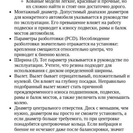
Кованые модели легкие, красивые и прочные, но
их сложно найти и стоят они достаточно дорого.
Монтажный диаметр. Допустимый диапазон диаметров
для конкретного автомобиля указывается в руководстве
по эксплуатации. Его превышение влияет на работу
подвески и приводит к износу подвески, рамы и балок
мостов автомобиля.
Параметры разболтовки (PCD). Несоблюдение
разболтовки значительно отражается на установке:
крепления смещаются относительно центра, что
приводит к биению колеса.
Ширина (J). Тот параметр указывается в руководстве по
эксплуатации. Учтите, что резина подходит для
использования с диском определенной ширины.
Вылет. Вылет бывает отрицательный, положительный и
нулевой. Он влияет на глубину посадки. Неправильно
подобранный вылет может стать причиной
преждевременного износа подшипников, подвески,
рамы и балок мостов, а также увеличить или уменьшить
колею.
Диаметр центрального отверстия. Диск с меньшим, чем
нужно, диаметром вы просто не сможете установить, а
если диаметр больше требуемого, то при центровке
понадобятся центровочные кольца. Если вибрация и
биение не исчезают даже после балансировки, значит