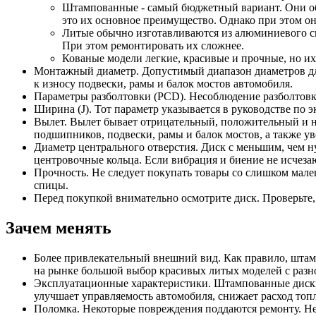
Штампованные - самый бюджетный вариант. Они обы
это их основное преимущество. Однако при этом о
Литые обычно изготавливаются из алюминиевого сп
При этом ремонтировать их сложнее.
Кованые модели легкие, красивые и прочные, но их
Монтажный диаметр. Допустимый диапазон диаметров для
к износу подвески, рамы и балок мостов автомобиля.
Параметры разболтовки (PCD). Несоблюдение разболтовки
Ширина (J). Тот параметр указывается в руководстве по 
Вылет. Вылет бывает отрицательный, положительный и н
подшипников, подвески, рамы и балок мостов, а также у
Диаметр центрального отверстия. Диск с меньшим, чем ну
центровочные кольца. Если вибрация и биение не исчезаю
Прочность. Не следует покупать товары со слишком мал
спицы.
Перед покупкой внимательно осмотрите диск. Проверьте,
Зачем менять
Более привлекательный внешний вид. Как правило, штам
на рынке большой выбор красивых литых моделей с разн
Эксплуатационные характеристики. Штампованные диски 
улучшает управляемость автомобиля, снижает расход топл
Поломка. Некоторые повреждения поддаются ремонту. Не