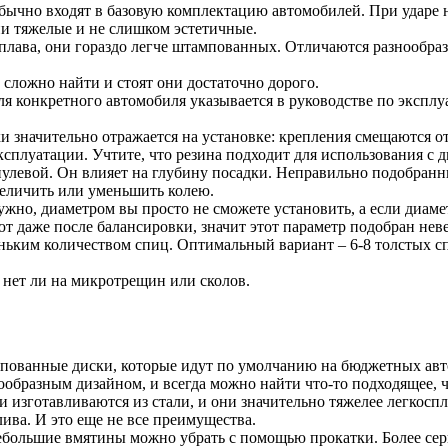
чно входят в базовую комплектацию автомобилей. При ударе не 
ни тяжелые и не слишком эстетичные.
лава, они гораздо легче штампованных. Отличаются разнообраз
 сложно найти и стоят они достаточно дорого.
 конкретного автомобиля указывается в руководстве по эксплу
 значительно отражается на установке: крепления смещаются от
эксплуатации. Учтите, что резина подходит для использования с
улевой. Он влияет на глубину посадки. Неправильно подобран
величить или уменьшить колею.
жно, диаметром вы просто не сможете установить, а если диаме
т даже после балансировки, значит этот параметр подобран нев
еньким количеством спиц. Оптимальный вариант – 6-8 толстых с
 нет ли на микротрещин или сколов.
пованные диски, которые идут по умолчанию на бюджетных авт
ообразным дизайном, и всегда можно найти что-то подходящее,
изготавливаются из стали, и они значительно тяжелее легкоспл
ива. И это еще не все преимущества.
большие вмятины можно убрать с помощью прокатки. Более сер