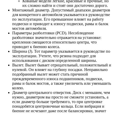
Кованые модели легкие, красивые и прочные, но
их сложно найти и стоят они достаточно дорого.
Монтажный диаметр. Допустимый диапазон диаметров
для конкретного автомобиля указывается в руководстве
по эксплуатации. Его превышение влияет на работу
подвески и приводит к износу подвески, рамы и балок
мостов автомобиля.
Параметры разболтовки (PCD). Несоблюдение
разболтовки значительно отражается на установке:
крепления смещаются относительно центра, что
приводит к биению колеса.
Ширина (J). Тот параметр указывается в руководстве по
эксплуатации. Учтите, что резина подходит для
использования с диском определенной ширины.
Вылет. Вылет бывает отрицательный, положительный и
нулевой. Он влияет на глубину посадки. Неправильно
подобранный вылет может стать причиной
преждевременного износа подшипников, подвески,
рамы и балок мостов, а также увеличить или уменьшить
колею.
Диаметр центрального отверстия. Диск с меньшим, чем
нужно, диаметром вы просто не сможете установить, а
если диаметр больше требуемого, то при центровке
понадобятся центровочные кольца. Если вибрация и
биение не исчезают даже после балансировки, значит