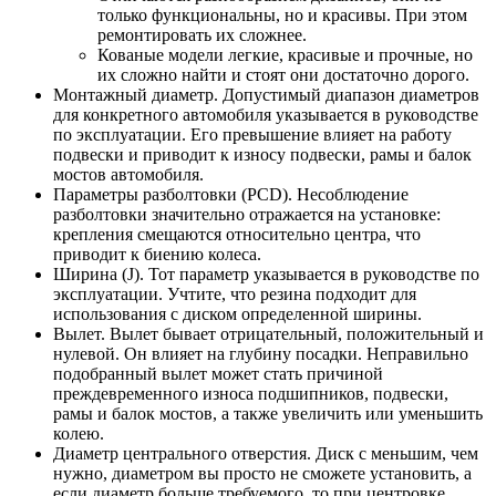
только функциональны, но и красивы. При этом
ремонтировать их сложнее.
Кованые модели легкие, красивые и прочные, но
их сложно найти и стоят они достаточно дорого.
Монтажный диаметр. Допустимый диапазон диаметров
для конкретного автомобиля указывается в руководстве
по эксплуатации. Его превышение влияет на работу
подвески и приводит к износу подвески, рамы и балок
мостов автомобиля.
Параметры разболтовки (PCD). Несоблюдение
разболтовки значительно отражается на установке:
крепления смещаются относительно центра, что
приводит к биению колеса.
Ширина (J). Тот параметр указывается в руководстве по
эксплуатации. Учтите, что резина подходит для
использования с диском определенной ширины.
Вылет. Вылет бывает отрицательный, положительный и
нулевой. Он влияет на глубину посадки. Неправильно
подобранный вылет может стать причиной
преждевременного износа подшипников, подвески,
рамы и балок мостов, а также увеличить или уменьшить
колею.
Диаметр центрального отверстия. Диск с меньшим, чем
нужно, диаметром вы просто не сможете установить, а
если диаметр больше требуемого, то при центровке