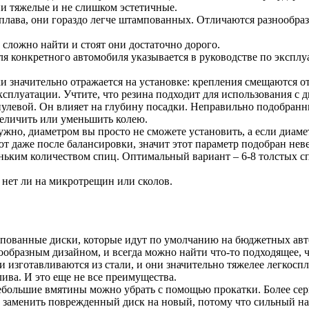
ни тяжелые и не слишком эстетичные.
лава, они гораздо легче штампованных. Отличаются разнообраз
 сложно найти и стоят они достаточно дорого.
 конкретного автомобиля указывается в руководстве по эксплу
 значительно отражается на установке: крепления смещаются от
эксплуатации. Учтите, что резина подходит для использования с
улевой. Он влияет на глубину посадки. Неправильно подобран
величить или уменьшить колею.
жно, диаметром вы просто не сможете установить, а если диаме
т даже после балансировки, значит этот параметр подобран нев
еньким количеством спиц. Оптимальный вариант – 6-8 толстых с
 нет ли на микротрещин или сколов.
пованные диски, которые идут по умолчанию на бюджетных авт
ообразным дизайном, и всегда можно найти что-то подходящее,
изготавливаются из стали, и они значительно тяжелее легкоспл
ива. И это еще не все преимущества.
большие вмятины можно убрать с помощью прокатки. Более сер
заменить поврежденный диск на новый, потому что сильный наг