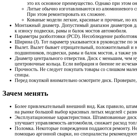
это их основное преимущество. Однако при этом о
Литые обычно изготавливаются из алюминиевого сп
При этом ремонтировать их сложнее.
Кованые модели легкие, красивые и прочные, но их
Монтажный диаметр. Допустимый диапазон диаметров для
к износу подвески, рамы и балок мостов автомобиля.
Параметры разболтовки (PCD). Несоблюдение разболтовки
Ширина (J). Тот параметр указывается в руководстве по 
Вылет. Вылет бывает отрицательный, положительный и н
подшипников, подвески, рамы и балок мостов, а также у
Диаметр центрального отверстия. Диск с меньшим, чем ну
центровочные кольца. Если вибрация и биение не исчезаю
Прочность. Не следует покупать товары со слишком мал
спицы.
Перед покупкой внимательно осмотрите диск. Проверьте,
Зачем менять
Более привлекательный внешний вид. Как правило, штам
на рынке большой выбор красивых литых моделей с разн
Эксплуатационные характеристики. Штампованные диски 
улучшает управляемость автомобиля, снижает расход топл
Поломка. Некоторые повреждения поддаются ремонту. Не
помощью аргонной сварки, но специалисты рекомендуют 