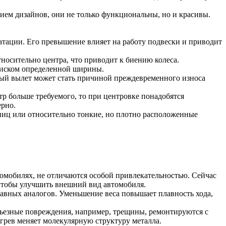
ием дизайнов, они не только функциональны, но и красивы.
атации. Его превышение влияет на работу подвески и приводит
носительно центра, что приводит к биению колеса.
 диском определенной ширины.
ный вылет может стать причиной преждевременного износа
тр больше требуемого, то при центровке понадобятся
ерно.
пиц или относительно тонкие, но плотно расположенные
омобилях, не отличаются особой привлекательностью. Сейчас
 чтобы улучшить внешний вид автомобиля.
авных аналогов. Уменьшение веса повышает плавность хода,
ьезные повреждения, например, трещины, ремонтируются с
рев меняет молекулярную структуру металла.