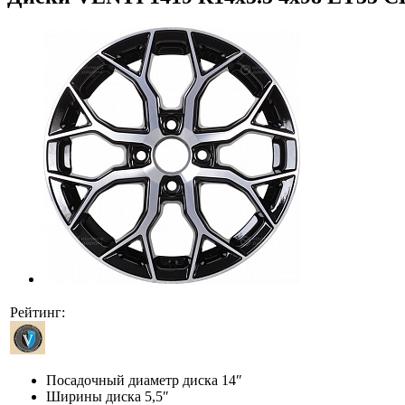
Рейтинг:
Посадочный диаметр диска
14″
Ширины диска
5,5″