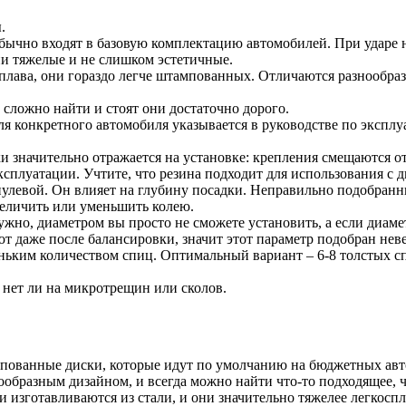
.
чно входят в базовую комплектацию автомобилей. При ударе не 
ни тяжелые и не слишком эстетичные.
лава, они гораздо легче штампованных. Отличаются разнообраз
 сложно найти и стоят они достаточно дорого.
 конкретного автомобиля указывается в руководстве по эксплу
 значительно отражается на установке: крепления смещаются от
эксплуатации. Учтите, что резина подходит для использования с
улевой. Он влияет на глубину посадки. Неправильно подобран
величить или уменьшить колею.
жно, диаметром вы просто не сможете установить, а если диаме
т даже после балансировки, значит этот параметр подобран нев
еньким количеством спиц. Оптимальный вариант – 6-8 толстых с
 нет ли на микротрещин или сколов.
пованные диски, которые идут по умолчанию на бюджетных авт
ообразным дизайном, и всегда можно найти что-то подходящее,
изготавливаются из стали, и они значительно тяжелее легкоспл