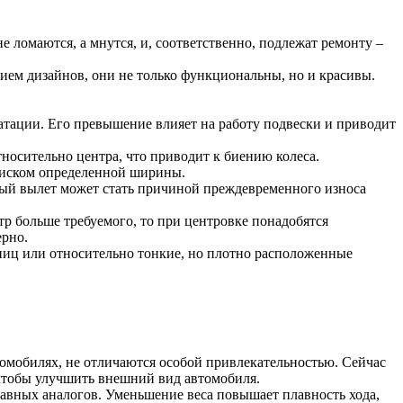
ломаются, а мнутся, и, соответственно, подлежат ремонту –
ием дизайнов, они не только функциональны, но и красивы.
атации. Его превышение влияет на работу подвески и приводит
носительно центра, что приводит к биению колеса.
 диском определенной ширины.
ный вылет может стать причиной преждевременного износа
тр больше требуемого, то при центровке понадобятся
ерно.
пиц или относительно тонкие, но плотно расположенные
омобилях, не отличаются особой привлекательностью. Сейчас
 чтобы улучшить внешний вид автомобиля.
авных аналогов. Уменьшение веса повышает плавность хода,