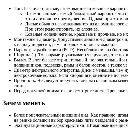
Тип. Различают литые, штамованные и кованые варианты
Штампованные - самый бюджетный вариант. Они обы
это их основное преимущество. Однако при этом о
Литые обычно изготавливаются из алюминиевого сп
При этом ремонтировать их сложнее.
Кованые модели легкие, красивые и прочные, но их
Монтажный диаметр. Допустимый диапазон диаметров для
к износу подвески, рамы и балок мостов автомобиля.
Параметры разболтовки (PCD). Несоблюдение разболтовки
Ширина (J). Тот параметр указывается в руководстве по 
Вылет. Вылет бывает отрицательный, положительный и н
подшипников, подвески, рамы и балок мостов, а также у
Диаметр центрального отверстия. Диск с меньшим, чем ну
центровочные кольца. Если вибрация и биение не исчезаю
Прочность. Не следует покупать товары со слишком мал
спицы.
Перед покупкой внимательно осмотрите диск. Проверьте,
Зачем менять
Более привлекательный внешний вид. Как правило, штам
на рынке большой выбор красивых литых моделей с разн
Эксплуатационные характеристики. Штампованные диски 