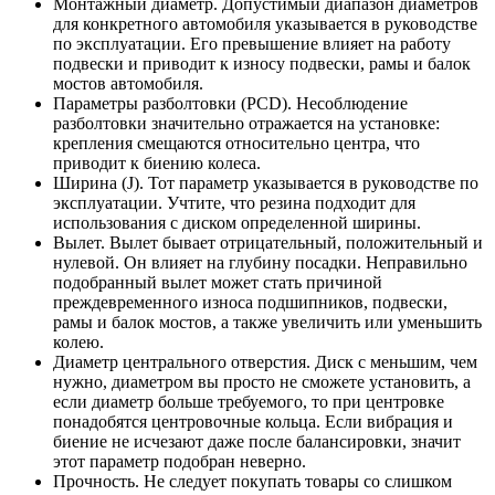
Монтажный диаметр. Допустимый диапазон диаметров
для конкретного автомобиля указывается в руководстве
по эксплуатации. Его превышение влияет на работу
подвески и приводит к износу подвески, рамы и балок
мостов автомобиля.
Параметры разболтовки (PCD). Несоблюдение
разболтовки значительно отражается на установке:
крепления смещаются относительно центра, что
приводит к биению колеса.
Ширина (J). Тот параметр указывается в руководстве по
эксплуатации. Учтите, что резина подходит для
использования с диском определенной ширины.
Вылет. Вылет бывает отрицательный, положительный и
нулевой. Он влияет на глубину посадки. Неправильно
подобранный вылет может стать причиной
преждевременного износа подшипников, подвески,
рамы и балок мостов, а также увеличить или уменьшить
колею.
Диаметр центрального отверстия. Диск с меньшим, чем
нужно, диаметром вы просто не сможете установить, а
если диаметр больше требуемого, то при центровке
понадобятся центровочные кольца. Если вибрация и
биение не исчезают даже после балансировки, значит
этот параметр подобран неверно.
Прочность. Не следует покупать товары со слишком