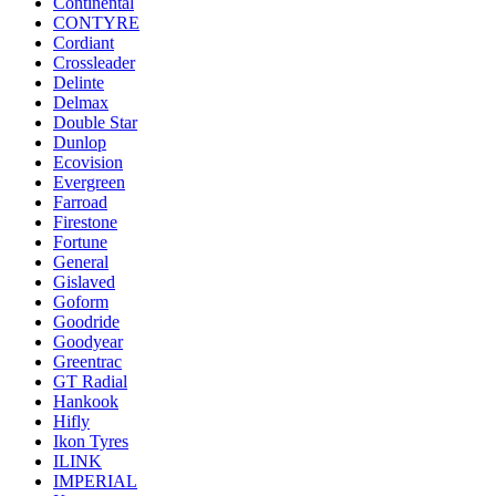
Continental
CONTYRE
Cordiant
Crossleader
Delinte
Delmax
Double Star
Dunlop
Ecovision
Evergreen
Farroad
Firestone
Fortune
General
Gislaved
Goform
Goodride
Goodyear
Greentrac
GT Radial
Hankook
Hifly
Ikon Tyres
ILINK
IMPERIAL