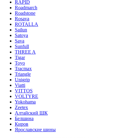
RAPID
Roadmarch
Roadstone
Rosava
ROTALLA
Sailun
Satoya
Sava
Sunfull
THREE A
Tigar
Toyo
Tracmax
Triangle
Unigrip
Viatti
VITTOS
VOLTYRE
Yokohama
Zeetex
Алтайский ШК
Белшина
Киров
Ярославские шины