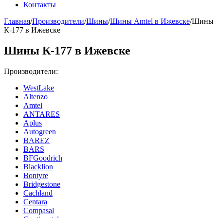
Контакты
Главная
/
Производители
/
Шины
/
Шины Amtel в Ижевске
/
Шины
К-177 в Ижевске
Шины К-177 в Ижевске
Производители:
WestLake
Altenzo
Amtel
ANTARES
Aplus
Autogreen
BAREZ
BARS
BFGoodrich
Blacklion
Bontyre
Bridgestone
Cachland
Centara
Compasal