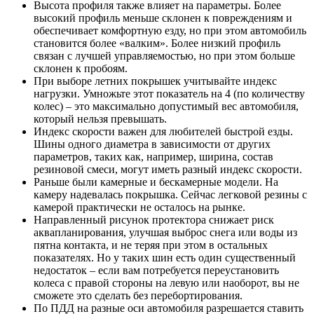
Высота профиля также влияет на параметры. Более
высокий профиль меньше склонен к повреждениям и
обеспечивает комфортную езду, но при этом автомобиль
становится более «валким». Более низкий профиль
связан с лучшей управляемостью, но при этом больше
склонен к пробоям.
При выборе летних покрышек учитывайте индекс
нагрузки. Умножьте этот показатель на 4 (по количеству
колес) – это максимально допустимый вес автомобиля,
который нельзя превышать.
Индекс скорости важен для любителей быстрой езды.
Шины одного диаметра в зависимости от других
параметров, таких как, например, ширина, состав
резиновой смеси, могут иметь разный индекс скорости.
Раньше были камерные и бескамерные модели. На
камеру надевалась покрышка. Сейчас легковой резины с
камерой практически не осталось на рынке.
Направленный рисунок протектора снижает риск
аквапланирования, улучшая выброс снега или воды из
пятна контакта, и не теряя при этом в остальных
показателях. Но у таких шин есть один существенный
недостаток – если вам потребуется переустановить
колеса с правой стороны на левую или наоборот, вы не
сможете это сделать без перебортирования.
По ПДД на разные оси автомобиля разрешается ставить