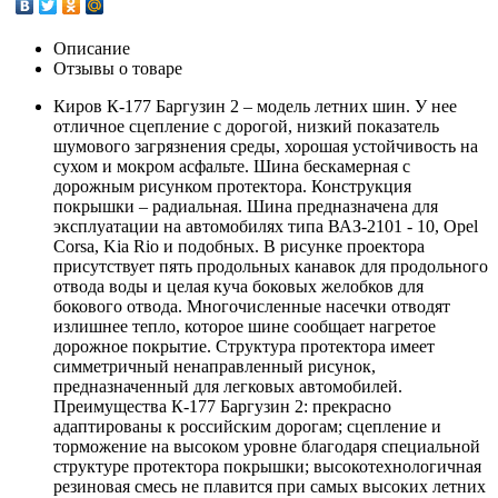
Описание
Отзывы о товаре
Киров К-177 Баргузин 2 – модель летних шин. У нее
отличное сцепление с дорогой, низкий показатель
шумового загрязнения среды, хорошая устойчивость на
сухом и мокром асфальте. Шина бескамерная с
дорожным рисунком протектора. Конструкция
покрышки – радиальная. Шина предназначена для
эксплуатации на автомобилях типа ВАЗ-2101 - 10, Opel
Corsa, Kia Rio и подобных. В рисунке проектора
присутствует пять продольных канавок для продольного
отвода воды и целая куча боковых желобков для
бокового отвода. Многочисленные насечки отводят
излишнее тепло, которое шине сообщает нагретое
дорожное покрытие. Структура протектора имеет
симметричный ненаправленный рисунок,
предназначенный для легковых автомобилей.
Преимущества К-177 Баргузин 2: прекрасно
адаптированы к российским дорогам; сцепление и
торможение на высоком уровне благодаря специальной
структуре протектора покрышки; высокотехнологичная
резиновая смесь не плавится при самых высоких летних