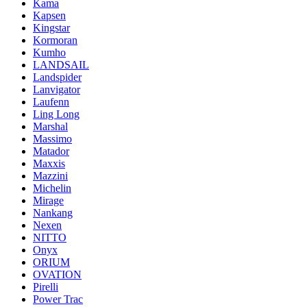
Kama
Kapsen
Kingstar
Kormoran
Kumho
LANDSAIL
Landspider
Lanvigator
Laufenn
Ling Long
Marshal
Massimo
Matador
Maxxis
Mazzini
Michelin
Mirage
Nankang
Nexen
NITTO
Onyx
ORIUM
OVATION
Pirelli
Power Trac