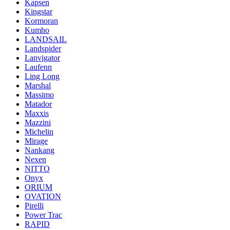
Kapsen
Kingstar
Kormoran
Kumho
LANDSAIL
Landspider
Lanvigator
Laufenn
Ling Long
Marshal
Massimo
Matador
Maxxis
Mazzini
Michelin
Mirage
Nankang
Nexen
NITTO
Onyx
ORIUM
OVATION
Pirelli
Power Trac
RAPID