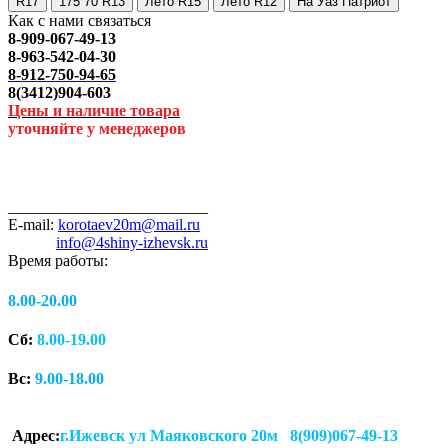
R17
175 70 R13
Лето R15
Лето R12
На Уаз Патриот
Как с нами связаться
8-909-067-49-13
8-963-542-04-30
8-912-750-94-65
8(3412)904-603
Цены и наличие товара
уточняйте у менеджеров
_________________________
E-mail:
korotaev20m@mail.ru
info@4shiny-izhevsk.ru
Время работы:
8.00-20.00
Сб:
8.00-19.00
Вс:
9.00-18.00
Адрес:
г.Ижевск ул Маяковского 20м 8(909)067-49-13