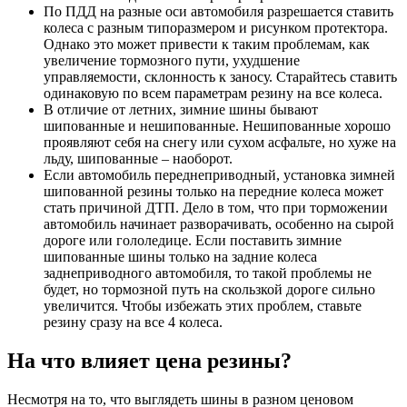
По ПДД на разные оси автомобиля разрешается ставить
колеса с разным типоразмером и рисунком протектора.
Однако это может привести к таким проблемам, как
увеличение тормозного пути, ухудшение
управляемости, склонность к заносу. Старайтесь ставить
одинаковую по всем параметрам резину на все колеса.
В отличие от летних, зимние шины бывают
шипованные и нешипованные. Нешипованные хорошо
проявляют себя на снегу или сухом асфальте, но хуже на
льду, шипованные – наоборот.
Если автомобиль переднеприводный, установка зимней
шипованной резины только на передние колеса может
стать причиной ДТП. Дело в том, что при торможении
автомобиль начинает разворачивать, особенно на сырой
дороге или гололедице. Если поставить зимние
шипованные шины только на задние колеса
заднеприводного автомобиля, то такой проблемы не
будет, но тормозной путь на скользкой дороге сильно
увеличится. Чтобы избежать этих проблем, ставьте
резину сразу на все 4 колеса.
На что влияет цена резины?
Несмотря на то, что выглядеть шины в разном ценовом