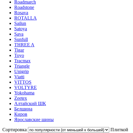
Roadmarch
Roadstone
Rosava
ROTALLA
Sailun
Satoya
Sava
Sunfull
THREE A
Tigar
Toyo
Tracmax
Triangle
Unigrip
Viatti
VITTOS
VOLTYRE
Yokohama
Zeetex
Алтайский ШК
Белшина
Киров
Ярославские шины
Сортировка
Плиткой