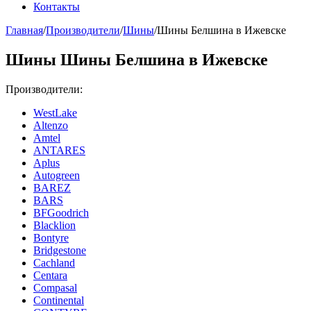
Контакты
Главная
/
Производители
/
Шины
/
Шины Белшина в Ижевске
Шины Шины Белшина в Ижевске
Производители:
WestLake
Altenzo
Amtel
ANTARES
Aplus
Autogreen
BAREZ
BARS
BFGoodrich
Blacklion
Bontyre
Bridgestone
Cachland
Centara
Compasal
Continental