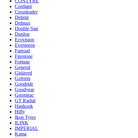
CONTYRE
Cordiant
Crossleader
Delinte
Delmax
Double Star
Dunlop
Ecovision
Evergreen
Farroad
Firestone
Fortune
General
Gislaved
Goform
Goodride
Goodyear
Greentrac
GT Radial
Hankook
Hifly
Ikon Tyres
ILINK
IMPERIAL
Kama