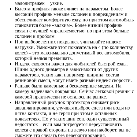
малолитражек -- узкие.
Высота профиля также влияет на параметры. Более
высокий профиль меньше склонен к повреждениям и
обеспечивает комфортную езду, но при этом автомобиль
становится более «валким». Более низкий профиль
связан с лучшей управляемостью, но при этом больше
склонен к пробоям.
При выборе летних покрышек учитывайте индекс
нагрузки. Умножьте этот показатель на 4 (по количеству
колес) – это максимально допустимый вес автомобиля,
который нельзя превышать.
Индекс скорости важен для любителей быстрой езды.
Шины одного диаметра в зависимости от других
параметров, таких как, например, ширина, состав
резиновой смеси, могут иметь разный индекс скорости.
Раньше были камерные и бескамерные модели. На
камеру надевалась покрышка. Сейчас легковой резины с
камерой практически не осталось на рынке.
Направленный рисунок протектора снижает риск
аквапланирования, улучшая выброс снега или воды из
пятна контакта, и не теряя при этом в остальных
показателях. Но у таких шин есть один существенный
недостаток – если вам потребуется переустановить
колеса с правой стороны на левую или наоборот, вы не
сможете это сделать без перебортирования.