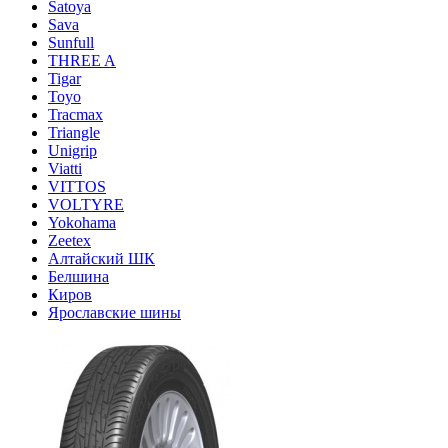
Satoya
Sava
Sunfull
THREE A
Tigar
Toyo
Tracmax
Triangle
Unigrip
Viatti
VITTOS
VOLTYRE
Yokohama
Zeetex
Алтайский ШК
Белшина
Киров
Ярославские шины