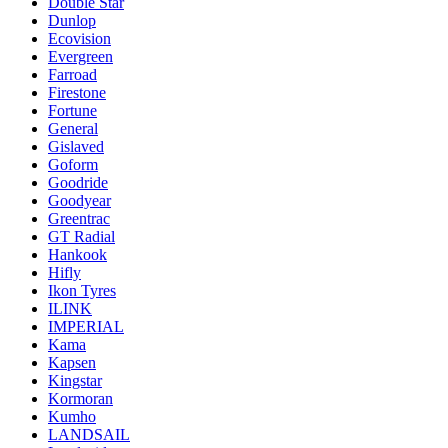
Double Star
Dunlop
Ecovision
Evergreen
Farroad
Firestone
Fortune
General
Gislaved
Goform
Goodride
Goodyear
Greentrac
GT Radial
Hankook
Hifly
Ikon Tyres
ILINK
IMPERIAL
Kama
Kapsen
Kingstar
Kormoran
Kumho
LANDSAIL