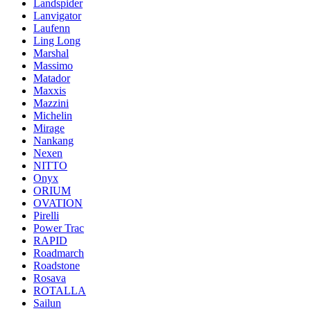
Landspider
Lanvigator
Laufenn
Ling Long
Marshal
Massimo
Matador
Maxxis
Mazzini
Michelin
Mirage
Nankang
Nexen
NITTO
Onyx
ORIUM
OVATION
Pirelli
Power Trac
RAPID
Roadmarch
Roadstone
Rosava
ROTALLA
Sailun