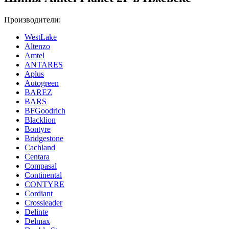
Производители:
WestLake
Altenzo
Amtel
ANTARES
Aplus
Autogreen
BAREZ
BARS
BFGoodrich
Blacklion
Bontyre
Bridgestone
Cachland
Centara
Compasal
Continental
CONTYRE
Cordiant
Crossleader
Delinte
Delmax