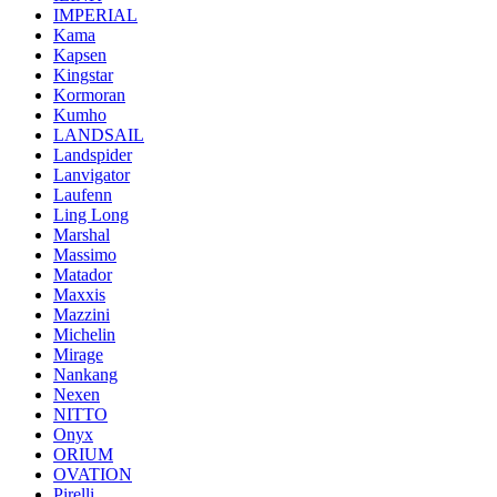
IMPERIAL
Kama
Kapsen
Kingstar
Kormoran
Kumho
LANDSAIL
Landspider
Lanvigator
Laufenn
Ling Long
Marshal
Massimo
Matador
Maxxis
Mazzini
Michelin
Mirage
Nankang
Nexen
NITTO
Onyx
ORIUM
OVATION
Pirelli