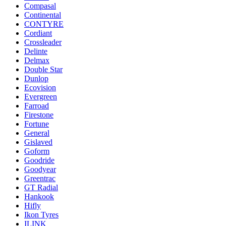
Compasal
Continental
CONTYRE
Cordiant
Crossleader
Delinte
Delmax
Double Star
Dunlop
Ecovision
Evergreen
Farroad
Firestone
Fortune
General
Gislaved
Goform
Goodride
Goodyear
Greentrac
GT Radial
Hankook
Hifly
Ikon Tyres
ILINK