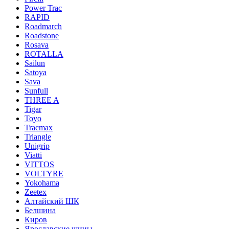
Power Trac
RAPID
Roadmarch
Roadstone
Rosava
ROTALLA
Sailun
Satoya
Sava
Sunfull
THREE A
Tigar
Toyo
Tracmax
Triangle
Unigrip
Viatti
VITTOS
VOLTYRE
Yokohama
Zeetex
Алтайский ШК
Белшина
Киров
Ярославские шины