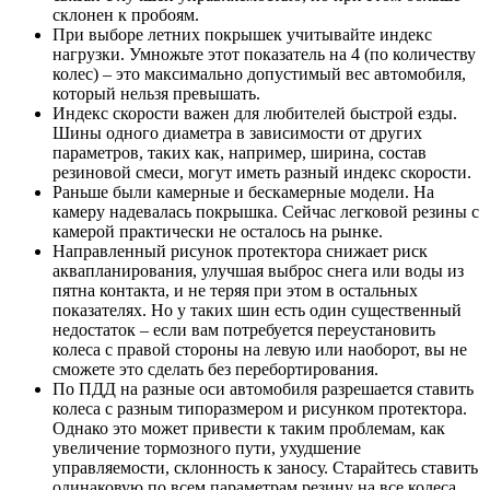
склонен к пробоям.
При выборе летних покрышек учитывайте индекс
нагрузки. Умножьте этот показатель на 4 (по количеству
колес) – это максимально допустимый вес автомобиля,
который нельзя превышать.
Индекс скорости важен для любителей быстрой езды.
Шины одного диаметра в зависимости от других
параметров, таких как, например, ширина, состав
резиновой смеси, могут иметь разный индекс скорости.
Раньше были камерные и бескамерные модели. На
камеру надевалась покрышка. Сейчас легковой резины с
камерой практически не осталось на рынке.
Направленный рисунок протектора снижает риск
аквапланирования, улучшая выброс снега или воды из
пятна контакта, и не теряя при этом в остальных
показателях. Но у таких шин есть один существенный
недостаток – если вам потребуется переустановить
колеса с правой стороны на левую или наоборот, вы не
сможете это сделать без перебортирования.
По ПДД на разные оси автомобиля разрешается ставить
колеса с разным типоразмером и рисунком протектора.
Однако это может привести к таким проблемам, как
увеличение тормозного пути, ухудшение
управляемости, склонность к заносу. Старайтесь ставить
одинаковую по всем параметрам резину на все колеса.