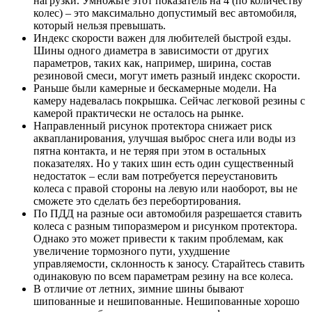
нагрузки. Умножьте этот показатель на 4 (по количеству
колес) – это максимально допустимый вес автомобиля,
который нельзя превышать.
Индекс скорости важен для любителей быстрой езды.
Шины одного диаметра в зависимости от других
параметров, таких как, например, ширина, состав
резиновой смеси, могут иметь разный индекс скорости.
Раньше были камерные и бескамерные модели. На
камеру надевалась покрышка. Сейчас легковой резины с
камерой практически не осталось на рынке.
Направленный рисунок протектора снижает риск
аквапланирования, улучшая выброс снега или воды из
пятна контакта, и не теряя при этом в остальных
показателях. Но у таких шин есть один существенный
недостаток – если вам потребуется переустановить
колеса с правой стороны на левую или наоборот, вы не
сможете это сделать без перебортирования.
По ПДД на разные оси автомобиля разрешается ставить
колеса с разным типоразмером и рисунком протектора.
Однако это может привести к таким проблемам, как
увеличение тормозного пути, ухудшение
управляемости, склонность к заносу. Старайтесь ставить
одинаковую по всем параметрам резину на все колеса.
В отличие от летних, зимние шины бывают
шипованные и нешипованные. Нешипованные хорошо