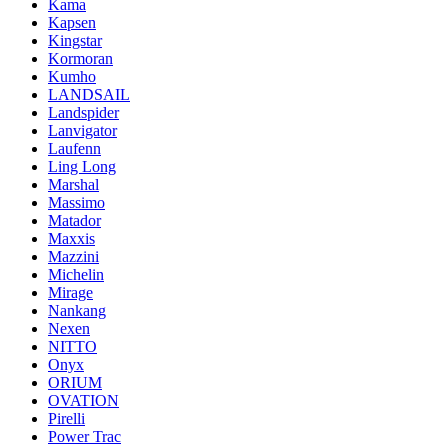
Kama
Kapsen
Kingstar
Kormoran
Kumho
LANDSAIL
Landspider
Lanvigator
Laufenn
Ling Long
Marshal
Massimo
Matador
Maxxis
Mazzini
Michelin
Mirage
Nankang
Nexen
NITTO
Onyx
ORIUM
OVATION
Pirelli
Power Trac