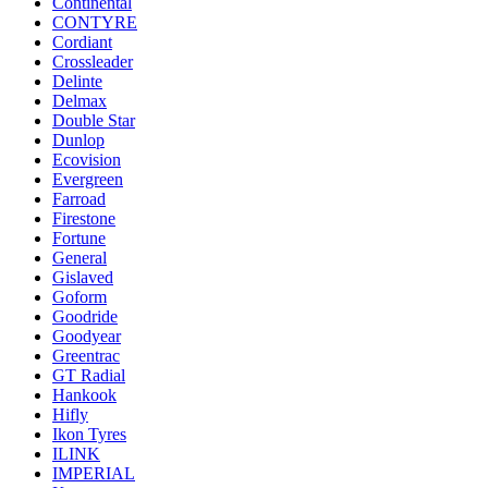
Continental
CONTYRE
Cordiant
Crossleader
Delinte
Delmax
Double Star
Dunlop
Ecovision
Evergreen
Farroad
Firestone
Fortune
General
Gislaved
Goform
Goodride
Goodyear
Greentrac
GT Radial
Hankook
Hifly
Ikon Tyres
ILINK
IMPERIAL