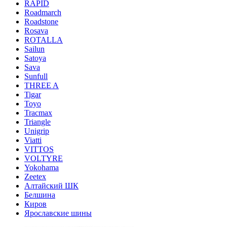
RAPID
Roadmarch
Roadstone
Rosava
ROTALLA
Sailun
Satoya
Sava
Sunfull
THREE A
Tigar
Toyo
Tracmax
Triangle
Unigrip
Viatti
VITTOS
VOLTYRE
Yokohama
Zeetex
Алтайский ШК
Белшина
Киров
Ярославские шины