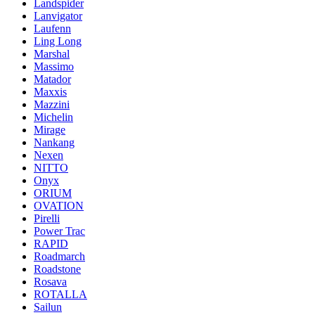
Landspider
Lanvigator
Laufenn
Ling Long
Marshal
Massimo
Matador
Maxxis
Mazzini
Michelin
Mirage
Nankang
Nexen
NITTO
Onyx
ORIUM
OVATION
Pirelli
Power Trac
RAPID
Roadmarch
Roadstone
Rosava
ROTALLA
Sailun