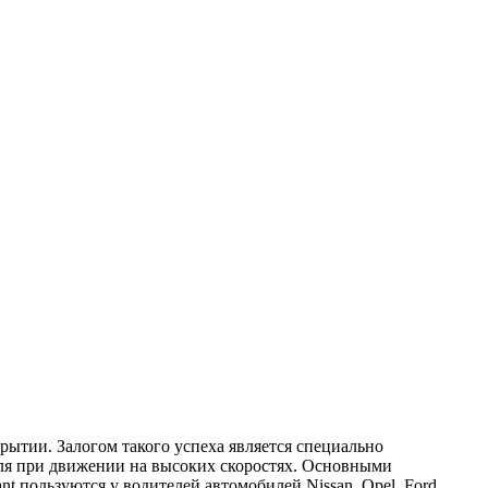
ытии. Залогом такого успеха является специально
иля при движении на высоких скоростях. Основными
 пользуются у водителей автомобилей Nissan, Opel, Ford,