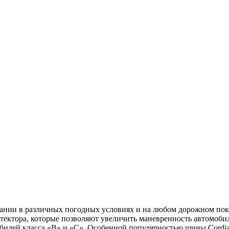
ании в различных погодных условиях и на любом дорожном покр
тектора, которые позволяют увеличить маневренность автомоб
илей класса «В» и «С». Особенной популярностью шины Cordiant