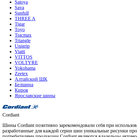
Satoya
Sava
Sunfull
THREE A
Tigar
Toyo
Tracmax
Triangle
Unigrip
Viatti
VITTOS
VOLTYRE
Yokohama
Zeetex
Алтайский ШК
Белшина
Киров
Ярославские шины
Cordiant
Шины Cordiant позитивно зарекомендовали себя при использов
разработанные для каждой серии шин уникальные рисунки про
потребителями продукции Cordiant являются владельцы автомоб