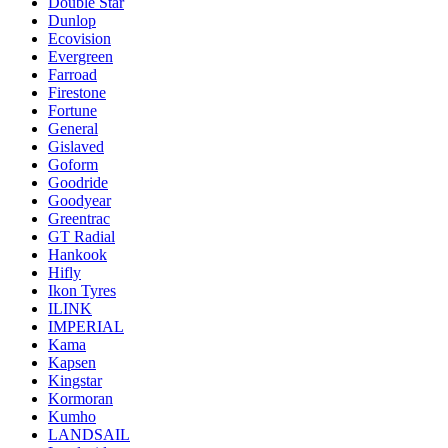
Double Star
Dunlop
Ecovision
Evergreen
Farroad
Firestone
Fortune
General
Gislaved
Goform
Goodride
Goodyear
Greentrac
GT Radial
Hankook
Hifly
Ikon Tyres
ILINK
IMPERIAL
Kama
Kapsen
Kingstar
Kormoran
Kumho
LANDSAIL