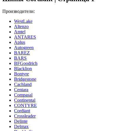
Производители:
WestLake
Altenzo
Amtel
ANTARES
Aplus
Autogreen
BAREZ
BARS
BFGoodrich
Blacklion
Bontyre
Bridgestone
Cachland
Centara
Compasal
Continental
CONTYRE
Cordiant
Crossleader
Delinte
Delmax