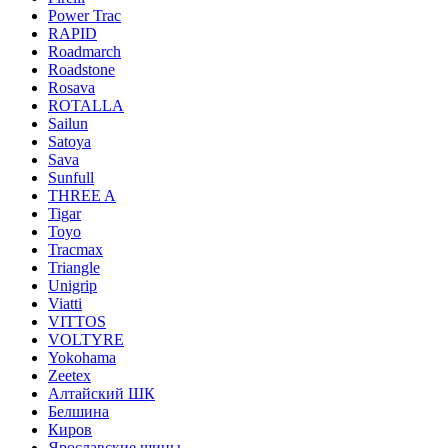
Power Trac
RAPID
Roadmarch
Roadstone
Rosava
ROTALLA
Sailun
Satoya
Sava
Sunfull
THREE A
Tigar
Toyo
Tracmax
Triangle
Unigrip
Viatti
VITTOS
VOLTYRE
Yokohama
Zeetex
Алтайский ШК
Белшина
Киров
Ярославские шины