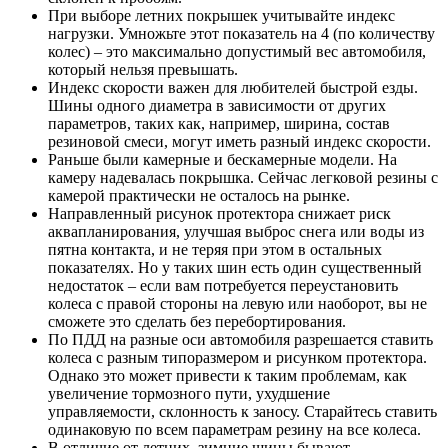
При выборе летних покрышек учитывайте индекс
нагрузки. Умножьте этот показатель на 4 (по количеству
колес) – это максимально допустимый вес автомобиля,
который нельзя превышать.
Индекс скорости важен для любителей быстрой езды.
Шины одного диаметра в зависимости от других
параметров, таких как, например, ширина, состав
резиновой смеси, могут иметь разный индекс скорости.
Раньше были камерные и бескамерные модели. На
камеру надевалась покрышка. Сейчас легковой резины с
камерой практически не осталось на рынке.
Направленный рисунок протектора снижает риск
аквапланирования, улучшая выброс снега или воды из
пятна контакта, и не теряя при этом в остальных
показателях. Но у таких шин есть один существенный
недостаток – если вам потребуется переустановить
колеса с правой стороны на левую или наоборот, вы не
сможете это сделать без перебортирования.
По ПДД на разные оси автомобиля разрешается ставить
колеса с разным типоразмером и рисунком протектора.
Однако это может привести к таким проблемам, как
увеличение тормозного пути, ухудшение
управляемости, склонность к заносу. Старайтесь ставить
одинаковую по всем параметрам резину на все колеса.
В отличие от летних, зимние шины бывают