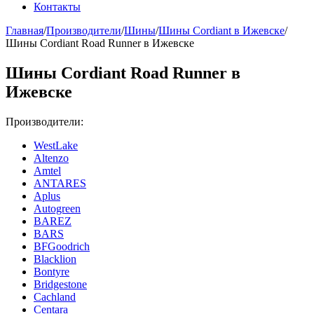
Контакты
Главная
/
Производители
/
Шины
/
Шины Cordiant в Ижевске
/
Шины Cordiant Road Runner в Ижевске
Шины Cordiant Road Runner в
Ижевске
Производители:
WestLake
Altenzo
Amtel
ANTARES
Aplus
Autogreen
BAREZ
BARS
BFGoodrich
Blacklion
Bontyre
Bridgestone
Cachland
Centara