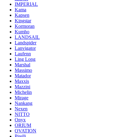
IMPERIAL
Kama
Kapsen
Kingstar
Kormoran
Kumho
LANDSAIL
Landspider
Lanvigator
Laufenn
Ling Long
Marshal
Massimo
Matador
Maxxis
Mazzini
Michelin
Mirage
Nankang
Nexen
NITTO
Onyx
ORIUM
OVATION
Pirelli