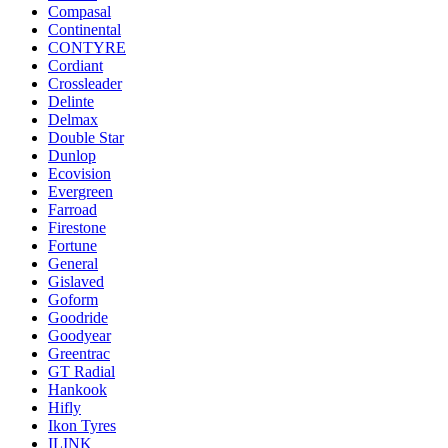
Compasal
Continental
CONTYRE
Cordiant
Crossleader
Delinte
Delmax
Double Star
Dunlop
Ecovision
Evergreen
Farroad
Firestone
Fortune
General
Gislaved
Goform
Goodride
Goodyear
Greentrac
GT Radial
Hankook
Hifly
Ikon Tyres
ILINK