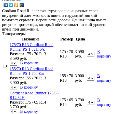
Cordiant Road Runner сконструирована из разных слоев:
внутренний дает жесткость шине, а наружный мягкий
помогает скрывать неровности дороги. Данная шина имеет
рисунок протектора, который обеспечивает низкий уровень
шума при движении.
Типоразмеры
Название
Размер
Цена
175/70 R13 Cordiant Road
Runner PS-1 82H б/к
175 / 70
3 590
В
Размер:
175 / 70 R13
R13
руб.
корзину
3 590
руб.
В корзину
13"
155/70 R13 Cordiant Road
Runner PS-1 75T б/к
155 / 70
3 900
В
Размер:
155 / 70 R13
R13
руб.
корзину
3 900
руб.
В корзину
Cordiant Road Runner 175/65
R14 82H
175 / 65
3 790
В
Размер:
175 / 65 R14
R14
руб.
корзину
3 790
руб.
В корзину