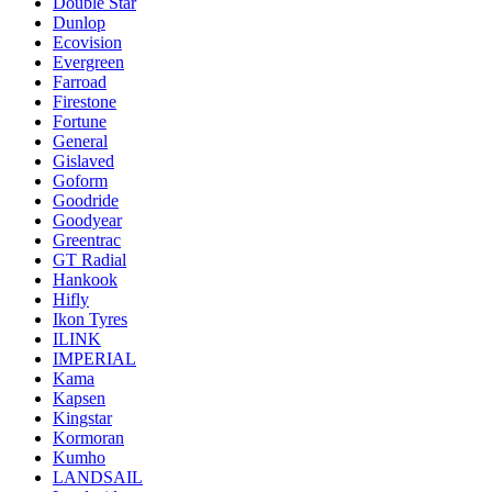
Double Star
Dunlop
Ecovision
Evergreen
Farroad
Firestone
Fortune
General
Gislaved
Goform
Goodride
Goodyear
Greentrac
GT Radial
Hankook
Hifly
Ikon Tyres
ILINK
IMPERIAL
Kama
Kapsen
Kingstar
Kormoran
Kumho
LANDSAIL