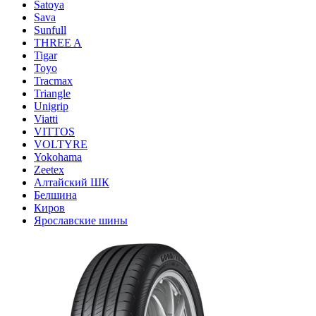
Satoya
Sava
Sunfull
THREE A
Tigar
Toyo
Tracmax
Triangle
Unigrip
Viatti
VITTOS
VOLTYRE
Yokohama
Zeetex
Алтайский ШК
Белшина
Киров
Ярославские шины