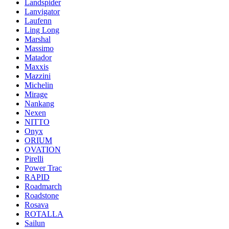
Landspider
Lanvigator
Laufenn
Ling Long
Marshal
Massimo
Matador
Maxxis
Mazzini
Michelin
Mirage
Nankang
Nexen
NITTO
Onyx
ORIUM
OVATION
Pirelli
Power Trac
RAPID
Roadmarch
Roadstone
Rosava
ROTALLA
Sailun