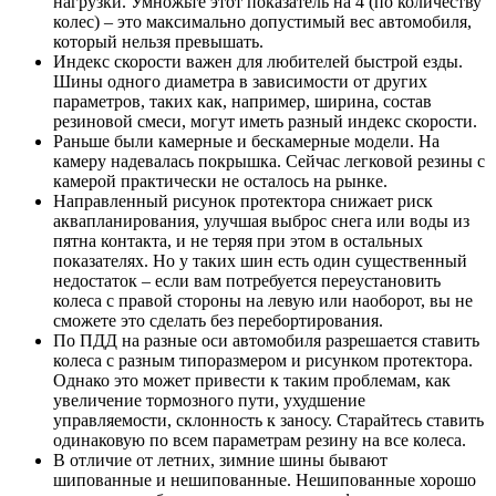
нагрузки. Умножьте этот показатель на 4 (по количеству
колес) – это максимально допустимый вес автомобиля,
который нельзя превышать.
Индекс скорости важен для любителей быстрой езды.
Шины одного диаметра в зависимости от других
параметров, таких как, например, ширина, состав
резиновой смеси, могут иметь разный индекс скорости.
Раньше были камерные и бескамерные модели. На
камеру надевалась покрышка. Сейчас легковой резины с
камерой практически не осталось на рынке.
Направленный рисунок протектора снижает риск
аквапланирования, улучшая выброс снега или воды из
пятна контакта, и не теряя при этом в остальных
показателях. Но у таких шин есть один существенный
недостаток – если вам потребуется переустановить
колеса с правой стороны на левую или наоборот, вы не
сможете это сделать без перебортирования.
По ПДД на разные оси автомобиля разрешается ставить
колеса с разным типоразмером и рисунком протектора.
Однако это может привести к таким проблемам, как
увеличение тормозного пути, ухудшение
управляемости, склонность к заносу. Старайтесь ставить
одинаковую по всем параметрам резину на все колеса.
В отличие от летних, зимние шины бывают
шипованные и нешипованные. Нешипованные хорошо