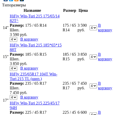
Типоразмеры
Название
Размер
Цена
HiFiy Win-Turi 215 175/65/14
82T^
Размер:
175 / 65 R14
175 / 65
3 590
В
14"
Шип.
R14
руб.
корзину
3 590
руб.
В корзину
HiFiy Win-Turi 215 185*65*15
88T
Размер:
185 / 65 R15
185 / 65
3 850
В
15"
Шип.
R15
руб.
корзину
3 850
руб.
В корзину
HiFly 235/65R17 104T Win-
Turi 215 TL (шип.)
Размер:
235 / 65 R17
235 / 65
7 450
В
Шип.
R17
руб.
корзину
7 450
руб.
В корзину
17"
HiFiy Win-Turi 215 225/45/17
94Н
Размер:
225 / 45 R17
225 / 45
6 600
В