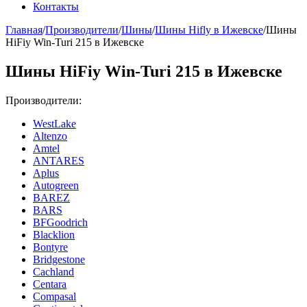
Контакты
Главная
/
Производители
/
Шины
/
Шины Hifly в Ижевске
/
Шины
HiFiy Win-Turi 215 в Ижевске
Шины HiFiy Win-Turi 215 в Ижевске
Производители:
WestLake
Altenzo
Amtel
ANTARES
Aplus
Autogreen
BAREZ
BARS
BFGoodrich
Blacklion
Bontyre
Bridgestone
Cachland
Centara
Compasal