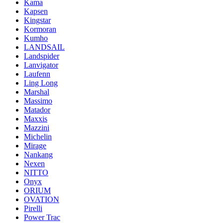
Kama
Kapsen
Kingstar
Kormoran
Kumho
LANDSAIL
Landspider
Lanvigator
Laufenn
Ling Long
Marshal
Massimo
Matador
Maxxis
Mazzini
Michelin
Mirage
Nankang
Nexen
NITTO
Onyx
ORIUM
OVATION
Pirelli
Power Trac