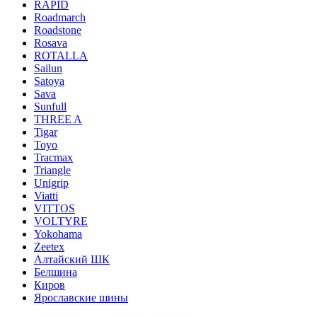
RAPID
Roadmarch
Roadstone
Rosava
ROTALLA
Sailun
Satoya
Sava
Sunfull
THREE A
Tigar
Toyo
Tracmax
Triangle
Unigrip
Viatti
VITTOS
VOLTYRE
Yokohama
Zeetex
Алтайский ШК
Белшина
Киров
Ярославские шины