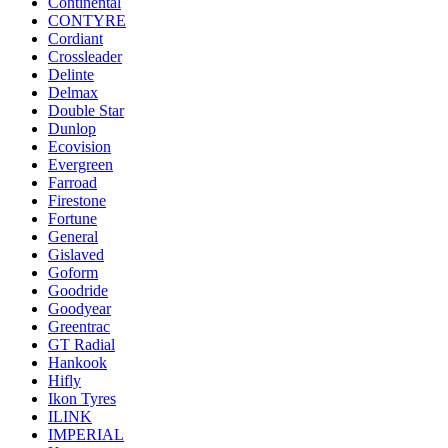
Continental
CONTYRE
Cordiant
Crossleader
Delinte
Delmax
Double Star
Dunlop
Ecovision
Evergreen
Farroad
Firestone
Fortune
General
Gislaved
Goform
Goodride
Goodyear
Greentrac
GT Radial
Hankook
Hifly
Ikon Tyres
ILINK
IMPERIAL