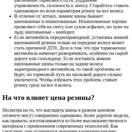
увеличение тормозного пути, ухудшение
управляемости, склонность к заносу. Старайтесь ставить
одинаковую по всем параметрам резину на все колеса.
В отличие от летних, зимние шины бывают
шипованные и нешипованные. Нешипованные хорошо
проявляют себя на снегу или сухом асфальте, но хуже на
льду, шипованные – наоборот.
Если автомобиль переднеприводный, установка зимней
шипованной резины только на передние колеса может
стать причиной ДТП. Дело в том, что при торможении
автомобиль начинает разворачивать, особенно на сырой
дороге или гололедице. Если поставить зимние
шипованные шины только на задние колеса
заднеприводного автомобиля, то такой проблемы не
будет, но тормозной путь на скользкой дороге сильно
увеличится. Чтобы избежать этих проблем, ставьте
резину сразу на все 4 колеса.
На что влияет цена резины?
Несмотря на то, что выглядеть шины в разном ценовом
сегменте могут совершенно одинаково, более дорогие модели,
как правило, изготавливаются из более высококачественного
материала с применением современных технологий. Как
следствие, они отличаются лучшими характеристиками: