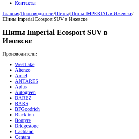
Контакты
Главная
/
Производители
/
Шины
/
Шины IMPERIAL в Ижевске
/
Шины Imperial Ecosport SUV в Ижевске
Шины Imperial Ecosport SUV в
Ижевске
Производители:
WestLake
Altenzo
Amtel
ANTARES
Aplus
Autogreen
BAREZ
BARS
BFGoodrich
Blacklion
Bontyre
Bridgestone
Cachland
Centara