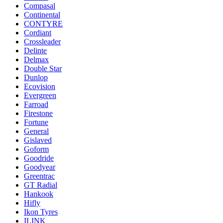
Compasal
Continental
CONTYRE
Cordiant
Crossleader
Delinte
Delmax
Double Star
Dunlop
Ecovision
Evergreen
Farroad
Firestone
Fortune
General
Gislaved
Goform
Goodride
Goodyear
Greentrac
GT Radial
Hankook
Hifly
Ikon Tyres
ILINK