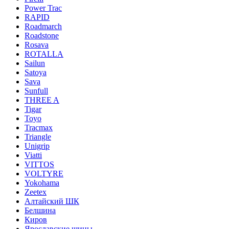
Power Trac
RAPID
Roadmarch
Roadstone
Rosava
ROTALLA
Sailun
Satoya
Sava
Sunfull
THREE A
Tigar
Toyo
Tracmax
Triangle
Unigrip
Viatti
VITTOS
VOLTYRE
Yokohama
Zeetex
Алтайский ШК
Белшина
Киров
Ярославские шины