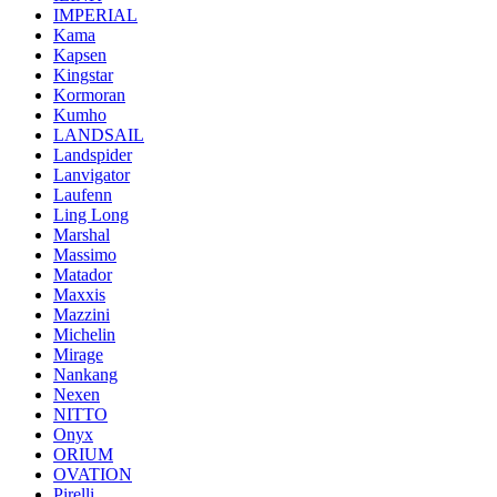
IMPERIAL
Kama
Kapsen
Kingstar
Kormoran
Kumho
LANDSAIL
Landspider
Lanvigator
Laufenn
Ling Long
Marshal
Massimo
Matador
Maxxis
Mazzini
Michelin
Mirage
Nankang
Nexen
NITTO
Onyx
ORIUM
OVATION
Pirelli