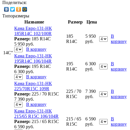
Поделиться:
Типоразмеры
Название
Размер
Цена
Кама Евро-131-НК
185R14C 102/100R
185
5 950
В
Размер:
185 R14C
R14C
руб.
корзину
5 950
руб.
В корзину
14C"
Кама Евро-131-НК
195R14C 106/104R
195
6 300
В
Размер:
195 R14C
R14C
руб.
корзину
6 300
руб.
В корзину
Кама Евро-131-НК
225/70R15C 109R
225 / 70
7 390
В
Размер:
225 / 70 R15C
R15C
руб.
корзину
7 390
руб.
В корзину
Кама Евро-131-НК
215/65 R15C 106/104R
215 / 65
6 590
В
Размер:
215 / 65 R15C
R15C
руб.
корзину
6 590
руб.