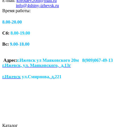
E-mail:
korotaev20m@mail.ru
info@4shiny-izhevsk.ru
Время работы:
8.00-20.00
Сб:
8.00-19.00
Вс:
9.00-18.00
Адрес:
г.Ижевск ул Маяковского 20м 8(909)067-49-13
г.Ижевск, ул. Маяковского, д.13г
г.Ижевск
ул.Смирнова
, д.
221
Каталог