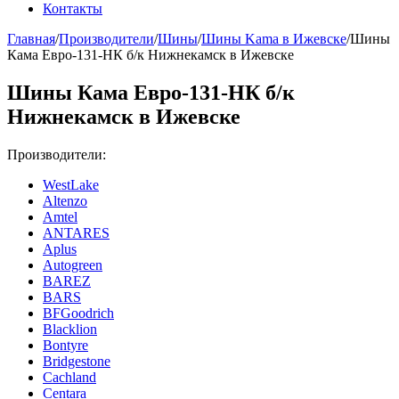
Контакты
Главная
/
Производители
/
Шины
/
Шины Kama в Ижевске
/
Шины
Кама Евро-131-НК б/к Нижнекамск в Ижевске
Шины Кама Евро-131-НК б/к
Нижнекамск в Ижевске
Производители:
WestLake
Altenzo
Amtel
ANTARES
Aplus
Autogreen
BAREZ
BARS
BFGoodrich
Blacklion
Bontyre
Bridgestone
Cachland
Centara