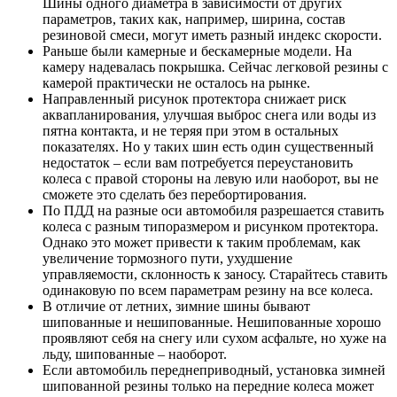
Шины одного диаметра в зависимости от других
параметров, таких как, например, ширина, состав
резиновой смеси, могут иметь разный индекс скорости.
Раньше были камерные и бескамерные модели. На
камеру надевалась покрышка. Сейчас легковой резины с
камерой практически не осталось на рынке.
Направленный рисунок протектора снижает риск
аквапланирования, улучшая выброс снега или воды из
пятна контакта, и не теряя при этом в остальных
показателях. Но у таких шин есть один существенный
недостаток – если вам потребуется переустановить
колеса с правой стороны на левую или наоборот, вы не
сможете это сделать без перебортирования.
По ПДД на разные оси автомобиля разрешается ставить
колеса с разным типоразмером и рисунком протектора.
Однако это может привести к таким проблемам, как
увеличение тормозного пути, ухудшение
управляемости, склонность к заносу. Старайтесь ставить
одинаковую по всем параметрам резину на все колеса.
В отличие от летних, зимние шины бывают
шипованные и нешипованные. Нешипованные хорошо
проявляют себя на снегу или сухом асфальте, но хуже на
льду, шипованные – наоборот.
Если автомобиль переднеприводный, установка зимней
шипованной резины только на передние колеса может