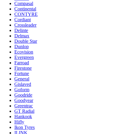
Compasal
Continental
CONTYRE
Cordiant
Crossleader
Delinte
Delmax
Double Star
Dunlop
Ecovision
Evergreen
Farroad
Firestone
Fortune
General
Gislaved
Goform
Goodride
Goodyear
Greentrac
GT Radial
Hankook
Hifly
Ikon Tyres
ILINK