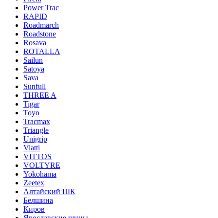
Power Trac
RAPID
Roadmarch
Roadstone
Rosava
ROTALLA
Sailun
Satoya
Sava
Sunfull
THREE A
Tigar
Toyo
Tracmax
Triangle
Unigrip
Viatti
VITTOS
VOLTYRE
Yokohama
Zeetex
Алтайский ШК
Белшина
Киров
Ярославские шины