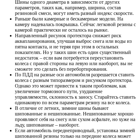
Шины одного диаметра в зависимости от других
параметров, таких как, например, ширина, состав
резиновой смеси, могут иметь разный индекс скорости.
Раньше были камерные и бескамерные модели. На
камеру надевалась покрышка. Сейчас легковой резины с
камерой практически не осталось на рынке.
Направленный рисунок протектора снижает риск
аквапланирования, улучшая выброс снега или воды из
пятна контакта, и не теряя при этом в остальных
показателях. Но у таких шин есть один существенный
недостаток – если вам потребуется переустановить
колеса с правой стороны на левую или наоборот, вы не
сможете это сделать без перебортирования.
По ПДД на разные оси автомобиля разрешается ставить
колеса с разным типоразмером и рисунком протектора.
Однако это может привести к таким проблемам, как
увеличение тормозного пути, ухудшение
управляемости, склонность к заносу. Старайтесь ставить
одинаковую по всем параметрам резину на все колеса.
В отличие от летних, зимние шины бывают
шипованные и нешипованные. Нешипованные хорошо
проявляют себя на снегу или сухом асфальте, но хуже на
льду, шипованные – наоборот.
Если автомобиль переднеприводный, установка зимней
шипованной резины только на передние колеса может