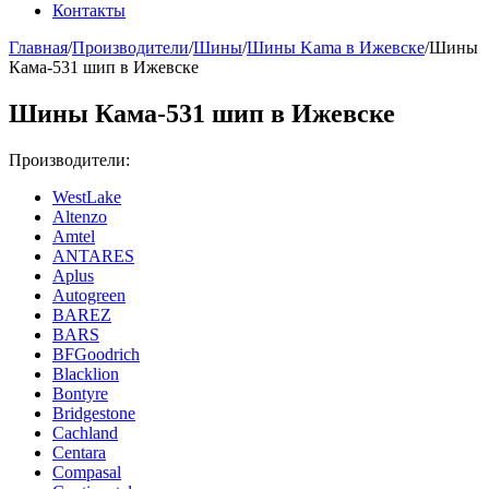
Контакты
Главная
/
Производители
/
Шины
/
Шины Kama в Ижевске
/
Шины
Кама-531 шип в Ижевске
Шины Кама-531 шип в Ижевске
Производители:
WestLake
Altenzo
Amtel
ANTARES
Aplus
Autogreen
BAREZ
BARS
BFGoodrich
Blacklion
Bontyre
Bridgestone
Cachland
Centara
Compasal