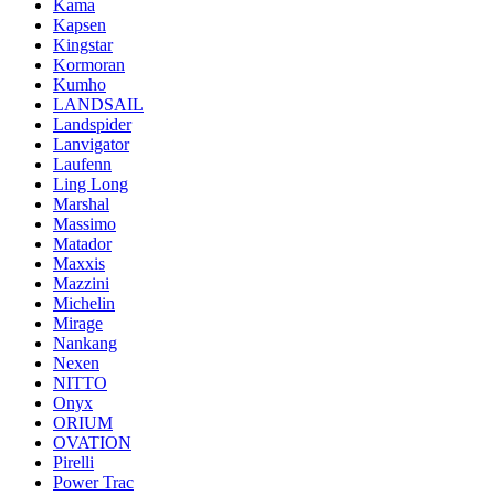
Kama
Kapsen
Kingstar
Kormoran
Kumho
LANDSAIL
Landspider
Lanvigator
Laufenn
Ling Long
Marshal
Massimo
Matador
Maxxis
Mazzini
Michelin
Mirage
Nankang
Nexen
NITTO
Onyx
ORIUM
OVATION
Pirelli
Power Trac