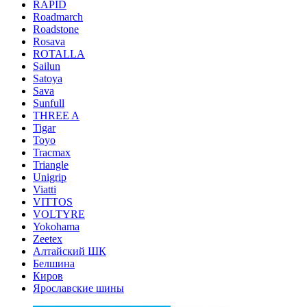
RAPID
Roadmarch
Roadstone
Rosava
ROTALLA
Sailun
Satoya
Sava
Sunfull
THREE A
Tigar
Toyo
Tracmax
Triangle
Unigrip
Viatti
VITTOS
VOLTYRE
Yokohama
Zeetex
Алтайский ШК
Белшина
Киров
Ярославские шины