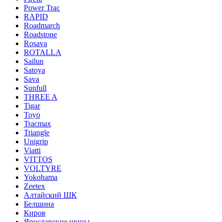
Power Trac
RAPID
Roadmarch
Roadstone
Rosava
ROTALLA
Sailun
Satoya
Sava
Sunfull
THREE A
Tigar
Toyo
Tracmax
Triangle
Unigrip
Viatti
VITTOS
VOLTYRE
Yokohama
Zeetex
Алтайский ШК
Белшина
Киров
Ярославские шины