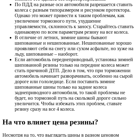
По ПДД на разные оси автомобиля разрешается ставить
колеса с разным типоразмером и рисунком протектора.
Однако это может привести к таким проблемам, как
увеличение тормозного пути, ухудшение
управляемости, склонность к заносу. Старайтесь ставить
одинаковую по всем параметрам резину на все колеса.
В отличие от летних, зимние шины бывают
шипованные и нешипованные. Нешипованные хорошо
проявляют себя на снегу или сухом асфальте, но хуже на
льду, шипованные – наоборот.
Если автомобиль переднеприводный, установка зимней
шипованной резины только на передние колеса может
стать причиной ДТП. Дело в том, что при торможении
автомобиль начинает разворачивать, особенно на сырой
дороге или гололедице. Если поставить зимние
шипованные шины только на задние колеса
заднеприводного автомобиля, то такой проблемы не
будет, но тормозной путь на скользкой дороге сильно
увеличится. Чтобы избежать этих проблем, ставьте
резину сразу на все 4 колеса.
На что влияет цена резины?
Несмотря на то, что выглядеть шины в разном ценовом