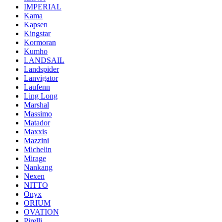
IMPERIAL
Kama
Kapsen
Kingstar
Kormoran
Kumho
LANDSAIL
Landspider
Lanvigator
Laufenn
Ling Long
Marshal
Massimo
Matador
Maxxis
Mazzini
Michelin
Mirage
Nankang
Nexen
NITTO
Onyx
ORIUM
OVATION
Pirelli