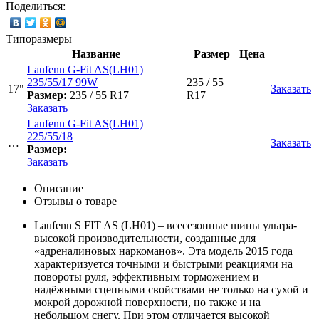
Поделиться:
Типоразмеры
Название
Размер
Цена
Laufenn G-Fit AS(LH01)
235/55/17 99W
235 / 55
17"
Заказать
Размер:
235 / 55 R17
R17
Заказать
Laufenn G-Fit AS(LH01)
225/55/18
…
Заказать
Размер:
Заказать
Описание
Отзывы о товаре
Laufenn S FIT AS (LH01) – всесезонные шины ультра-
высокой производительности, созданные для
«адреналиновых наркоманов». Эта модель 2015 года
характеризуется точными и быстрыми реакциями на
повороты руля, эффективным торможением и
надёжными сцепными свойствами не только на сухой и
мокрой дорожной поверхности, но также и на
небольшом снегу. При этом отличается высокой