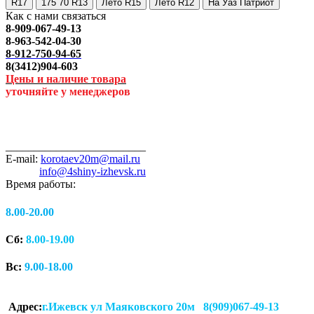
R17
175 70 R13
Лето R15
Лето R12
На Уаз Патриот
Как с нами связаться
8-909-067-49-13
8-963-542-04-30
8-912-750-94-65
8(3412)904-603
Цены и наличие товара
уточняйте у менеджеров
_________________________
E-mail:
korotaev20m@mail.ru
info@4shiny-izhevsk.ru
Время работы:
8.00-20.00
Сб:
8.00-19.00
Вс:
9.00-18.00
Адрес:
г.Ижевск ул Маяковского 20м 8(909)067-49-13