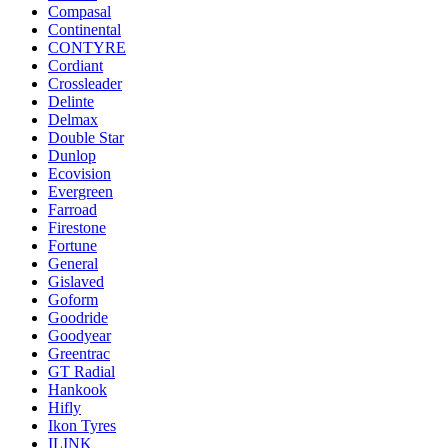
Compasal
Continental
CONTYRE
Cordiant
Crossleader
Delinte
Delmax
Double Star
Dunlop
Ecovision
Evergreen
Farroad
Firestone
Fortune
General
Gislaved
Goform
Goodride
Goodyear
Greentrac
GT Radial
Hankook
Hifly
Ikon Tyres
ILINK