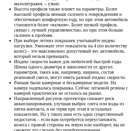
малолитражек -- узкие.
Высота профиля также влияет на параметры. Более
высокий профиль меньше склонен к повреждениям и
обеспечивает комфортную езду, но при этом автомобиль
становится более «валким». Более низкий профиль
связан с лучшей управляемостью, но при этом больше
склонен к пробоям.
При выборе летних покрышек учитывайте индекс
нагрузки. Умножьте этот показатель на 4 (по количеству
колес) – это максимально допустимый вес автомобиля,
который нельзя превышать.
Индекс скорости важен для любителей быстрой езды.
Шины одного диаметра в зависимости от других
параметров, таких как, например, ширина, состав
резиновой смеси, могут иметь разный индекс скорости.
Раньше были камерные и бескамерные модели. На
камеру надевалась покрышка. Сейчас легковой резины с
камерой практически не осталось на рынке.
Направленный рисунок протектора снижает риск
аквапланирования, улучшая выброс снега или воды из
пятна контакта, и не теряя при этом в остальных
показателях. Но у таких шин есть один существенный
недостаток – если вам потребуется переустановить
колеса с правой стороны на левую или наоборот, вы не
сможете это сделать без перебортирования.