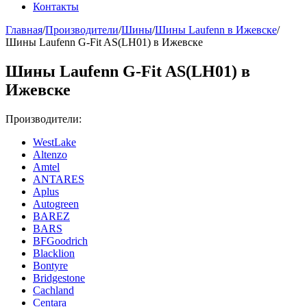
Контакты
Главная
/
Производители
/
Шины
/
Шины Laufenn в Ижевске
/
Шины Laufenn G-Fit AS(LH01) в Ижевске
Шины Laufenn G-Fit AS(LH01) в
Ижевске
Производители:
WestLake
Altenzo
Amtel
ANTARES
Aplus
Autogreen
BAREZ
BARS
BFGoodrich
Blacklion
Bontyre
Bridgestone
Cachland
Centara