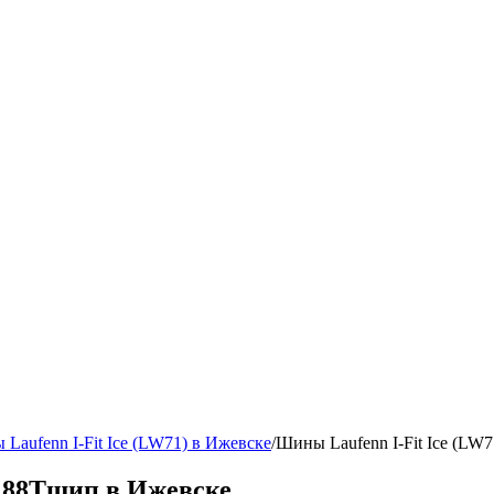
Laufenn I-Fit Ice (LW71) в Ижевске
/
Шины Laufenn I-Fit Ice (LW
15 88Тшип в Ижевске