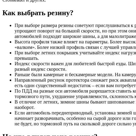
Как выбрать резину?
При выборе размера резины советуют прислушиваться к 
упрощают поворот на большой скорости, но при этом они
автомобилей подходят широкие шины, а для малолитражек
Высота профиля также влияет на параметры. Более высок
«валким». Более низкий профиль связан с лучшей управл
При выборе летних покрышек учитывайте индекс нагрузки
превышать.
Индекс скорости важен для любителей быстрой езды. Шин
разный индекс скорости.
Раньше были камерные и бескамерные модели. На камеру 
Направленный рисунок протектора снижает риск акваплани
есть один существенный недостаток – если вам потребует
По ПДД на разные оси автомобиля разрешается ставить к
тормозного пути, ухудшение управляемости, склонность к
В отличие от летних, зимние шины бывают шипованные и
наоборот.
Если автомобиль переднеприводный, установка зимней ш
начинает разворачивать, особенно на сырой дороге или 
не будет, но тормозной путь на скользкой дороге сильно у