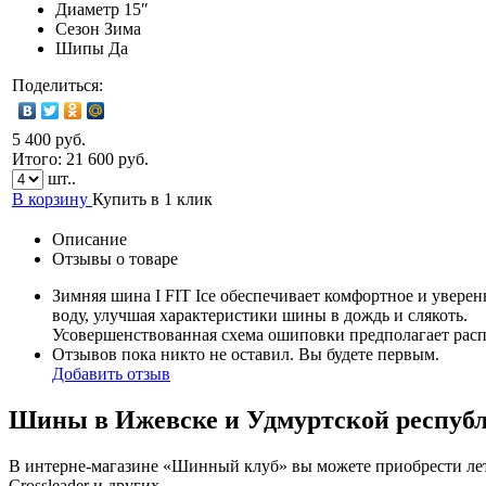
Диаметр
15″
Сезон
Зима
Шипы
Да
Поделиться:
5 400 руб.
Итого:
21 600
руб.
шт..
В корзину
Купить в 1 клик
Описание
Отзывы о товаре
Зимняя шина I FIT Ice обеспечивает комфортное и увер
воду, улучшая характеристики шины в дождь и слякоть.
Усовершенствованная схема ошиповки предполагает расп
Отзывов пока никто не оставил. Вы будете первым.
Добавить отзыв
Шины в Ижевске и Удмуртской респуб
В интерне-магазине «Шинный клуб» вы можете приобрести летн
Crossleader и других.