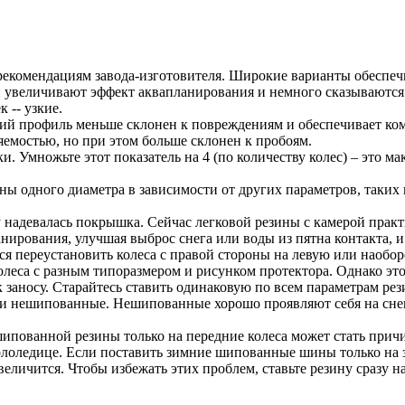
рекомендациям завода-изготовителя. Широкие варианты обеспеч
 увеличивают эффект аквапланирования и немного сказываются н
 -- узкие.
ий профиль меньше склонен к повреждениям и обеспечивает ком
яемостью, но при этом больше склонен к пробоям.
. Умножьте этот показатель на 4 (по количеству колес) – это м
ы одного диаметра в зависимости от других параметров, таких к
надевалась покрышка. Сейчас легковой резины с камерой практи
рования, улучшая выброс снега или воды из пятна контакта, и 
ся переустановить колеса с правой стороны на левую или наоборо
олеса с разным типоразмером и рисунком протектора. Однако эт
 заносу. Старайтесь ставить одинаковую по всем параметрам рези
 нешипованные. Нешипованные хорошо проявляют себя на снегу 
ипованной резины только на передние колеса может стать прич
гололедице. Если поставить зимние шипованные шины только на 
величится. Чтобы избежать этих проблем, ставьте резину сразу на