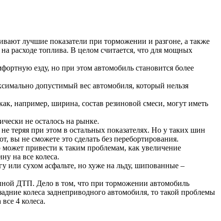
ивают лучшие показатели при торможении и разгоне, а также
а расходе топлива. В целом считается, что для мощных
фортную езду, но при этом автомобиль становится более
аксимально допустимый вес автомобиля, который нельзя
ак, например, ширина, состав резиновой смеси, могут иметь
чески не осталось на рынке.
не теряя при этом в остальных показателях. Но у таких шин
т, вы не сможете это сделать без перебортирования.
о может привести к таким проблемам, как увеличение
ну на все колеса.
или сухом асфальте, но хуже на льду, шипованные –
иной ДТП. Дело в том, что при торможении автомобиль
задние колеса заднеприводного автомобиля, то такой проблемы
 все 4 колеса.