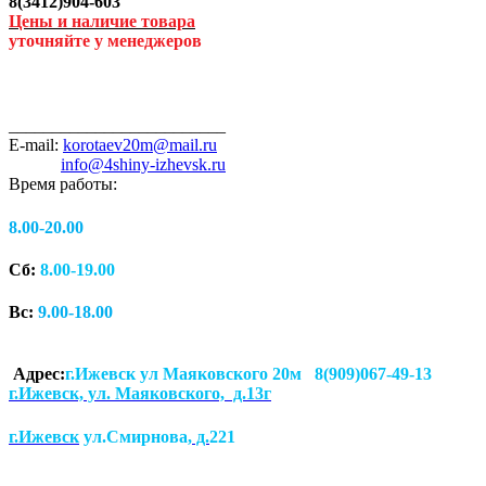
8(3412)904-603
Цены и наличие товара
уточняйте у менеджеров
_________________________
E-mail:
korotaev20m@mail.ru
info@4shiny-izhevsk.ru
Время работы:
8.00-20.00
Сб:
8.00-19.00
Вс:
9.00-18.00
Адрес:
г.Ижевск ул Маяковского 20м 8(909)067-49-13
г.Ижевск, ул. Маяковского, д.13г
г.Ижевск
ул.Смирнова
, д.
221