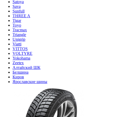
Satoya
Sava
Sunfull
THREE A
Tigar
Toyo
Tracmax
Triangle
Unigrip
Viatti
VITTOS
VOLTYRE
Yokohama
Zeetex
Алтайский ШК
Белшина
Киров
Ярославские шины