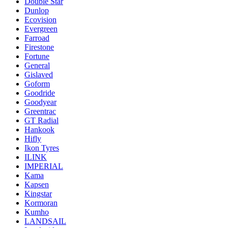
Double Star
Dunlop
Ecovision
Evergreen
Farroad
Firestone
Fortune
General
Gislaved
Goform
Goodride
Goodyear
Greentrac
GT Radial
Hankook
Hifly
Ikon Tyres
ILINK
IMPERIAL
Kama
Kapsen
Kingstar
Kormoran
Kumho
LANDSAIL