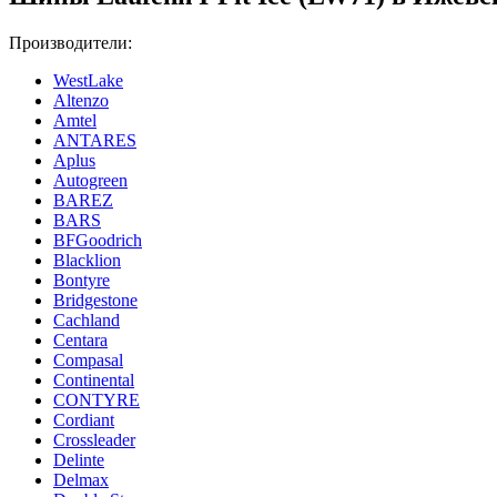
Производители:
WestLake
Altenzo
Amtel
ANTARES
Aplus
Autogreen
BAREZ
BARS
BFGoodrich
Blacklion
Bontyre
Bridgestone
Cachland
Centara
Compasal
Continental
CONTYRE
Cordiant
Crossleader
Delinte
Delmax