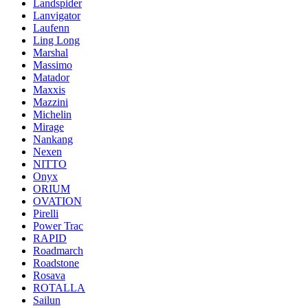
Landspider
Lanvigator
Laufenn
Ling Long
Marshal
Massimo
Matador
Maxxis
Mazzini
Michelin
Mirage
Nankang
Nexen
NITTO
Onyx
ORIUM
OVATION
Pirelli
Power Trac
RAPID
Roadmarch
Roadstone
Rosava
ROTALLA
Sailun