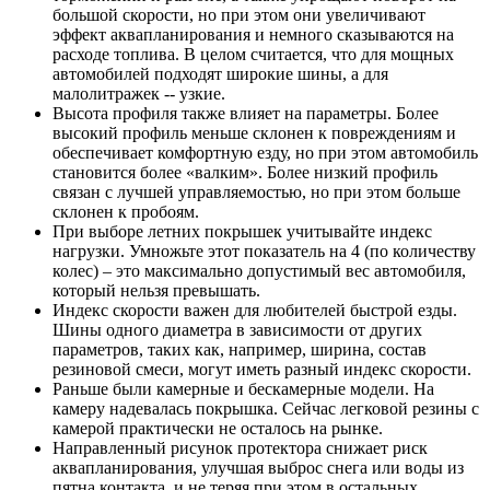
большой скорости, но при этом они увеличивают
эффект аквапланирования и немного сказываются на
расходе топлива. В целом считается, что для мощных
автомобилей подходят широкие шины, а для
малолитражек -- узкие.
Высота профиля также влияет на параметры. Более
высокий профиль меньше склонен к повреждениям и
обеспечивает комфортную езду, но при этом автомобиль
становится более «валким». Более низкий профиль
связан с лучшей управляемостью, но при этом больше
склонен к пробоям.
При выборе летних покрышек учитывайте индекс
нагрузки. Умножьте этот показатель на 4 (по количеству
колес) – это максимально допустимый вес автомобиля,
который нельзя превышать.
Индекс скорости важен для любителей быстрой езды.
Шины одного диаметра в зависимости от других
параметров, таких как, например, ширина, состав
резиновой смеси, могут иметь разный индекс скорости.
Раньше были камерные и бескамерные модели. На
камеру надевалась покрышка. Сейчас легковой резины с
камерой практически не осталось на рынке.
Направленный рисунок протектора снижает риск
аквапланирования, улучшая выброс снега или воды из
пятна контакта, и не теряя при этом в остальных