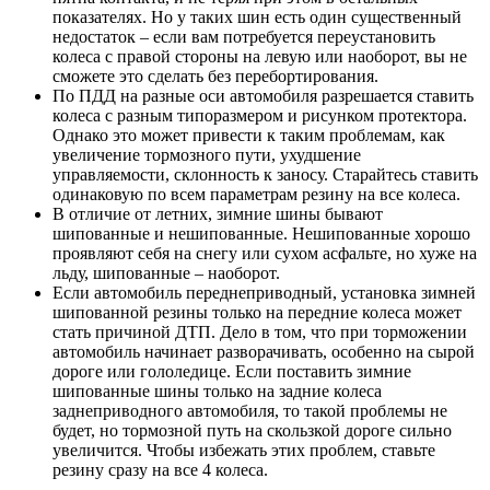
показателях. Но у таких шин есть один существенный
недостаток – если вам потребуется переустановить
колеса с правой стороны на левую или наоборот, вы не
сможете это сделать без перебортирования.
По ПДД на разные оси автомобиля разрешается ставить
колеса с разным типоразмером и рисунком протектора.
Однако это может привести к таким проблемам, как
увеличение тормозного пути, ухудшение
управляемости, склонность к заносу. Старайтесь ставить
одинаковую по всем параметрам резину на все колеса.
В отличие от летних, зимние шины бывают
шипованные и нешипованные. Нешипованные хорошо
проявляют себя на снегу или сухом асфальте, но хуже на
льду, шипованные – наоборот.
Если автомобиль переднеприводный, установка зимней
шипованной резины только на передние колеса может
стать причиной ДТП. Дело в том, что при торможении
автомобиль начинает разворачивать, особенно на сырой
дороге или гололедице. Если поставить зимние
шипованные шины только на задние колеса
заднеприводного автомобиля, то такой проблемы не
будет, но тормозной путь на скользкой дороге сильно
увеличится. Чтобы избежать этих проблем, ставьте
резину сразу на все 4 колеса.