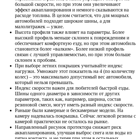
большой скорости, но при этом они увеличивают
эффект аквапланирования и немного сказываются на
расходе топлива. В целом считается, что для мощных
автомобилей подходят широкие шины, а для
малолитражек -- узкие.
Высота профиля также влияет на параметры. Более
высокий профиль меньше склонен к повреждениям и
обеспечивает комфортную езду, но при этом автомобиль
становится более «валким». Более низкий профиль
связан с лучшей управляемостью, но при этом больше
склонен к пробоям.
При выборе летних покрышек учитывайте индекс
нагрузки. Умножьте этот показатель на 4 (по количеству
колес) – это максимально допустимый вес автомобиля,
который нельзя превышать.
Индекс скорости важен для любителей быстрой езды.
Шины одного диаметра в зависимости от других
параметров, таких как, например, ширина, состав
резиновой смеси, могут иметь разный индекс скорости.
Раньше были камерные и бескамерные модели. На
камеру надевалась покрышка. Сейчас легковой резины с
камерой практически не осталось на рынке.
Направленный рисунок протектора снижает риск
аквапланирования, улучшая выброс снега или воды из
пятна контакта, и не теряя при этом в остальных