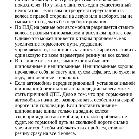
показателях. Но у таких шин есть один существенный
недостаток – если вам потребуется переустановить
колеса с правой стороны на левую или наоборот, вы не
сможете это сделать без перебортирования.
По ПДД на разные оси автомобиля разрешается ставить
колеса с разным типоразмером и рисунком протектора.
Однако это может привести к таким проблемам, как
увеличение тормозного пути, ухудшение
управляемости, склонность к заносу. Старайтесь ставить
одинаковую по всем параметрам резину на все колеса.
В отличие от летних, зимние шины бывают
шипованные и нешипованные. Нешипованные хорошо
проявляют себя на снегу или сухом асфальте, но хуже на
льду, шипованные – наоборот.
Если автомобиль переднеприводный, установка зимней
шипованной резины только на передние колеса может
стать причиной ДТП. Дело в том, что при торможении
автомобиль начинает разворачивать, особенно на сырой
дороге или гололедице. Если поставить зимние
шипованные шины только на задние колеса
заднеприводного автомобиля, то такой проблемы не
будет, но тормозной путь на скользкой дороге сильно
увеличится. Чтобы избежать этих проблем, ставьте
резину сразу на все 4 колеса.