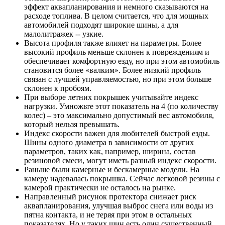
эффект аквапланирования и немного сказываются на
расходе топлива. В целом считается, что для мощных
автомобилей подходят широкие шины, а для
малолитражек -- узкие.
Высота профиля также влияет на параметры. Более
высокий профиль меньше склонен к повреждениям и
обеспечивает комфортную езду, но при этом автомобиль
становится более «валким». Более низкий профиль
связан с лучшей управляемостью, но при этом больше
склонен к пробоям.
При выборе летних покрышек учитывайте индекс
нагрузки. Умножьте этот показатель на 4 (по количеству
колес) – это максимально допустимый вес автомобиля,
который нельзя превышать.
Индекс скорости важен для любителей быстрой езды.
Шины одного диаметра в зависимости от других
параметров, таких как, например, ширина, состав
резиновой смеси, могут иметь разный индекс скорости.
Раньше были камерные и бескамерные модели. На
камеру надевалась покрышка. Сейчас легковой резины с
камерой практически не осталось на рынке.
Направленный рисунок протектора снижает риск
аквапланирования, улучшая выброс снега или воды из
пятна контакта, и не теряя при этом в остальных
показателях. Но у таких шин есть один существенный