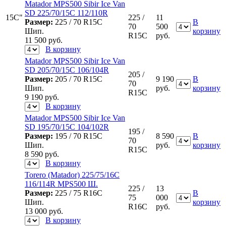
Matador MPS500 Sibir Ice Van
SD 225/70/15С 112/110R
15C"
225 /
11
Размер:
225 / 70 R15C
В
70
500
Шип.
корзину
R15C
руб.
11 500
руб.
В корзину
Matador MPS500 Sibir Ice Van
SD 205/70/15С 106/104R
205 /
Размер:
205 / 70 R15C
9 190
В
70
Шип.
руб.
корзину
R15C
9 190
руб.
В корзину
Matador MPS500 Sibir Ice Van
SD 195/70/15С 104/102R
195 /
Размер:
195 / 70 R15C
8 590
В
70
Шип.
руб.
корзину
R15C
8 590
руб.
В корзину
Torero (Matador) 225/75/16C
116/114R MPS500 Ш.
225 /
13
Размер:
225 / 75 R16C
В
75
000
Шип.
корзину
R16C
руб.
13 000
руб.
В корзину