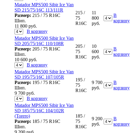
Matador MPS500 Sibir Ice Van
SD 215/75/16С 113/111R
215 /
11
Размер:
215 / 75 R16C
В
75
800
Шип.
корзину
R16C
руб.
11 800
руб.
В корзину
Matador MPS500 Sibir Ice Van
SD 205/75/16С 110/108R
205 /
10
Размер:
205 / 75 R16C
В
75
600
Шип.
корзину
R16C
руб.
10 600
руб.
В корзину
Matador MPS500 Sibir Ice Van
SD 195/75/16С 107/105R
195 /
Размер:
195 / 75 R16C
9 700
В
75
Шип.
руб.
корзину
R16C
9 700
руб.
В корзину
Matador MPS500 Sibir Ice Van
SD 185/75/16С 104/102R
(Torero)
185 /
9 200
В
Размер:
185 / 75 R16C
75
руб.
корзину
Шип.
R16C
9 200
руб.