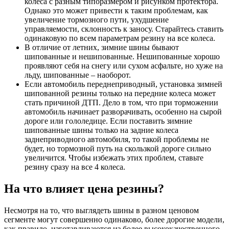
колеса с разным типоразмером и рисунком протектора.
Однако это может привести к таким проблемам, как
увеличение тормозного пути, ухудшение
управляемости, склонность к заносу. Старайтесь ставить
одинаковую по всем параметрам резину на все колеса.
В отличие от летних, зимние шины бывают
шипованные и нешипованные. Нешипованные хорошо
проявляют себя на снегу или сухом асфальте, но хуже на
льду, шипованные – наоборот.
Если автомобиль переднеприводный, установка зимней
шипованной резины только на передние колеса может
стать причиной ДТП. Дело в том, что при торможении
автомобиль начинает разворачивать, особенно на сырой
дороге или гололедице. Если поставить зимние
шипованные шины только на задние колеса
заднеприводного автомобиля, то такой проблемы не
будет, но тормозной путь на скользкой дороге сильно
увеличится. Чтобы избежать этих проблем, ставьте
резину сразу на все 4 колеса.
На что влияет цена резины?
Несмотря на то, что выглядеть шины в разном ценовом
сегменте могут совершенно одинаково, более дорогие модели,
как правило, изготавливаются из более высококачественного