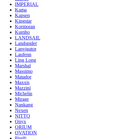
IMPERIAL
Kama
Kapsen
Kingstar
Kormoran
Kumho
LANDSAIL
Landspider
Lanvigator
Laufenn
Ling Long
Marshal
Massimo
Matador
Maxxis
Mazzini
Michelin
Mirage
Nankang
Nexen
NITTO
Onyx
ORIUM
OVATION
Pirelli