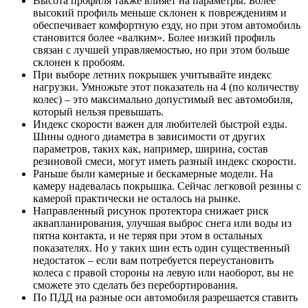
Высота профиля также влияет на параметры. Более
высокий профиль меньше склонен к повреждениям и
обеспечивает комфортную езду, но при этом автомобиль
становится более «валким». Более низкий профиль
связан с лучшей управляемостью, но при этом больше
склонен к пробоям.
При выборе летних покрышек учитывайте индекс
нагрузки. Умножьте этот показатель на 4 (по количеству
колес) – это максимально допустимый вес автомобиля,
который нельзя превышать.
Индекс скорости важен для любителей быстрой езды.
Шины одного диаметра в зависимости от других
параметров, таких как, например, ширина, состав
резиновой смеси, могут иметь разный индекс скорости.
Раньше были камерные и бескамерные модели. На
камеру надевалась покрышка. Сейчас легковой резины с
камерой практически не осталось на рынке.
Направленный рисунок протектора снижает риск
аквапланирования, улучшая выброс снега или воды из
пятна контакта, и не теряя при этом в остальных
показателях. Но у таких шин есть один существенный
недостаток – если вам потребуется переустановить
колеса с правой стороны на левую или наоборот, вы не
сможете это сделать без перебортирования.
По ПДД на разные оси автомобиля разрешается ставить