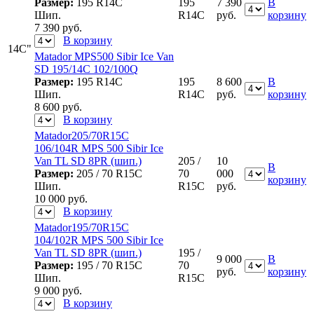
Размер:
195 R14C
195
7 390
В
Шип.
R14C
руб.
корзину
7 390
руб.
В корзину
14C"
Matador MPS500 Sibir Ice Van
SD 195/14С 102/100Q
Размер:
195 R14C
195
8 600
В
Шип.
R14C
руб.
корзину
8 600
руб.
В корзину
Matador205/70R15C
106/104R MPS 500 Sibir Ice
Van TL SD 8PR (шип.)
205 /
10
В
Размер:
205 / 70 R15C
70
000
корзину
Шип.
R15C
руб.
10 000
руб.
В корзину
Matador195/70R15C
104/102R MPS 500 Sibir Ice
Van TL SD 8PR (шип.)
195 /
9 000
В
Размер:
195 / 70 R15C
70
руб.
корзину
Шип.
R15C
9 000
руб.
В корзину