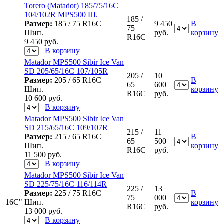
Torero (Matador) 185/75/16C
104/102R MPS500 Ш.
185 /
Размер:
185 / 75 R16C
9 450
В
75
Шип.
руб.
корзину
R16C
9 450
руб.
В корзину
Matador MPS500 Sibir Ice Van
SD 205/65/16С 107/105R
205 /
10
Размер:
205 / 65 R16C
В
65
600
Шип.
корзину
R16C
руб.
10 600
руб.
В корзину
Matador MPS500 Sibir Ice Van
SD 215/65/16С 109/107R
215 /
11
Размер:
215 / 65 R16C
В
65
500
Шип.
корзину
R16C
руб.
11 500
руб.
В корзину
Matador MPS500 Sibir Ice Van
SD 225/75/16С 116/114R
225 /
13
Размер:
225 / 75 R16C
В
75
000
16C"
Шип.
корзину
R16C
руб.
13 000
руб.
В корзину