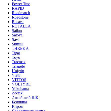
Power Trac
RAPID
Roadmarch
Roadstone
Rosava
ROTALLA
Sailun
Satoya
Sava
Sunfull
THREE A
Tigar
Toyo
Tracmax
Triangle
Unigrip
Viatti
VITTOS
VOLTYRE
Yokohama
Zeetex
Алтайский ШК
Белшина
Киров
Ярославские шины