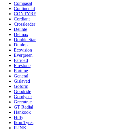
Compasal
Continental
CONTYRE
Cordiant
Crossleader
Delinte
Delmax
Double Star
Dunlop
Ecovision
Evergreen
Farroad
Firestone
Fortune
General
Gislaved
Goform
Goodride
Goodyear
Greentrac
GT Radial
Hankook
Hifly
Ikon Tyres
ILINK