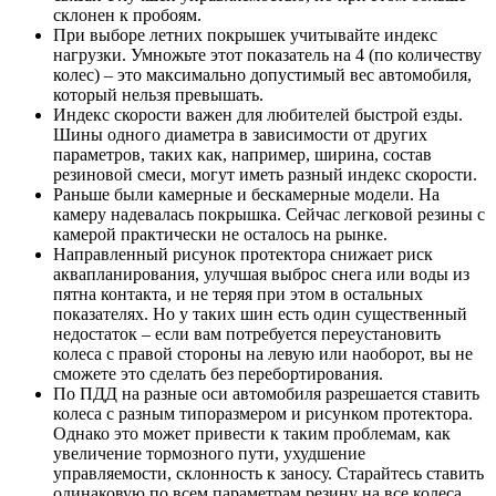
склонен к пробоям.
При выборе летних покрышек учитывайте индекс
нагрузки. Умножьте этот показатель на 4 (по количеству
колес) – это максимально допустимый вес автомобиля,
который нельзя превышать.
Индекс скорости важен для любителей быстрой езды.
Шины одного диаметра в зависимости от других
параметров, таких как, например, ширина, состав
резиновой смеси, могут иметь разный индекс скорости.
Раньше были камерные и бескамерные модели. На
камеру надевалась покрышка. Сейчас легковой резины с
камерой практически не осталось на рынке.
Направленный рисунок протектора снижает риск
аквапланирования, улучшая выброс снега или воды из
пятна контакта, и не теряя при этом в остальных
показателях. Но у таких шин есть один существенный
недостаток – если вам потребуется переустановить
колеса с правой стороны на левую или наоборот, вы не
сможете это сделать без перебортирования.
По ПДД на разные оси автомобиля разрешается ставить
колеса с разным типоразмером и рисунком протектора.
Однако это может привести к таким проблемам, как
увеличение тормозного пути, ухудшение
управляемости, склонность к заносу. Старайтесь ставить
одинаковую по всем параметрам резину на все колеса.