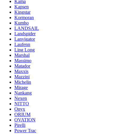
Kama
Kapsen
Kingstar
Kormoran
Kumho
LANDSAIL
Landspider
Lanvigator
Laufenn
Ling Long
Marshal
Massimo
Matador
Maxxis
Mazzini
Michelin
Mirage
Nankang
Nexen
NITTO
Onyx
ORIUM
OVATION
Pirelli
Power Trac