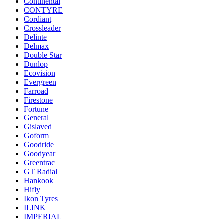
Continental
CONTYRE
Cordiant
Crossleader
Delinte
Delmax
Double Star
Dunlop
Ecovision
Evergreen
Farroad
Firestone
Fortune
General
Gislaved
Goform
Goodride
Goodyear
Greentrac
GT Radial
Hankook
Hifly
Ikon Tyres
ILINK
IMPERIAL