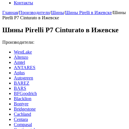
Контакты
Главная
/
Производители
/
Шины
/
Шины Pirelli в Ижевске
/
Шины
Pirelli P7 Cinturato в Ижевске
Шины Pirelli P7 Cinturato в Ижевске
Производители:
WestLake
Altenzo
Amtel
ANTARES
Aplus
Autogreen
BAREZ
BARS
BFGoodrich
Blacklion
Bontyre
Bridgestone
Cachland
Centara
Compasal