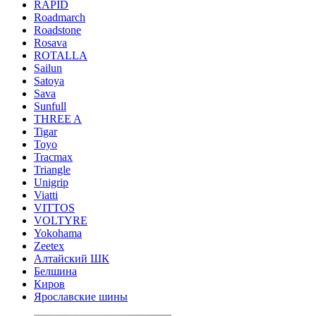
RAPID
Roadmarch
Roadstone
Rosava
ROTALLA
Sailun
Satoya
Sava
Sunfull
THREE A
Tigar
Toyo
Tracmax
Triangle
Unigrip
Viatti
VITTOS
VOLTYRE
Yokohama
Zeetex
Алтайский ШК
Белшина
Киров
Ярославские шины