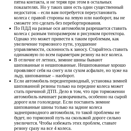
пятна контакта, и не теряя при этом в остальных
показателях. Но у таких шин есть один существенный
недостаток – если вам потребуется переустановить
колеса с правой стороны на левую или наоборот, вы не
сможете это сделать без перебортирования.
По ПДД на разные оси автомобиля разрешается ставить
колеса с разным типоразмером и рисунком протектора.
Однако это может привести к таким проблемам, как
увеличение тормозного пути, ухудшение
управляемости, склонность к заносу. Старайтесь ставить
одинаковую по всем параметрам резину на все колеса.
В отличие от летних, зимние шины бывают
шипованные и нешипованные. Нешипованные хорошо
проявляют себя на снегу или сухом асфальте, но хуже на
льду, шипованные – наоборот.
Если автомобиль переднеприводный, установка зимней
шипованной резины только на передние колеса может
стать причиной ДТП. Дело в том, что при торможении
автомобиль начинает разворачивать, особенно на сырой
дороге или гололедице. Если поставить зимние
шипованные шины только на задние колеса
заднеприводного автомобиля, то такой проблемы не
будет, но тормозной путь на скользкой дороге сильно
увеличится. Чтобы избежать этих проблем, ставьте
резину сразу на все 4 колеса.