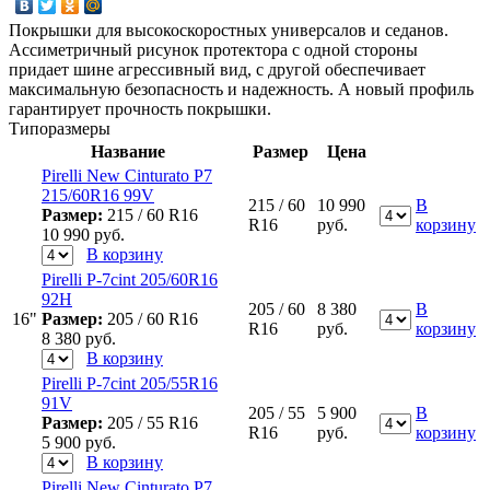
Покрышки для высокоскоростных универсалов и седанов.
Ассиметричный рисунок протектора с одной стороны
придает шине агрессивный вид, с другой обеспечивает
максимальную безопасность и надежность. А новый профиль
гарантирует прочность покрышки.
Типоразмеры
Название
Размер
Цена
Pirelli New Cinturato P7
215/60R16 99V
215 / 60
10 990
В
Размер:
215 / 60 R16
R16
руб.
корзину
10 990
руб.
В корзину
Pirelli P-7cint 205/60R16
92H
205 / 60
8 380
В
16"
Размер:
205 / 60 R16
R16
руб.
корзину
8 380
руб.
В корзину
Pirelli P-7cint 205/55R16
91V
205 / 55
5 900
В
Размер:
205 / 55 R16
R16
руб.
корзину
5 900
руб.
В корзину
Pirelli New Cinturato P7