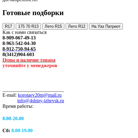
Готовые подборки
R17
175 70 R13
Лето R15
Лето R12
На Уаз Патриот
Как с нами связаться
8-909-067-49-13
8-963-542-04-30
8-912-750-94-65
8(3412)904-603
Цены и наличие товара
уточняйте у менеджеров
_________________________
E-mail:
korotaev20m@mail.ru
info@4shiny-izhevsk.ru
Время работы:
8.00-20.00
Сб:
8.00-19.00