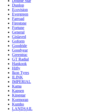
Double Star
Dunlop
Ecovision
Evergreen
Farroad
Firestone
Fortune
General
Gislaved
Goform
Goodride
Goodyear
Greentrac
GT Radial
Hankook
Hifly
Ikon Tyres
ILINK
IMPERIAL
Kama
Kapsen
Kingstar
Kormoran
Kumho
LANDSAIL