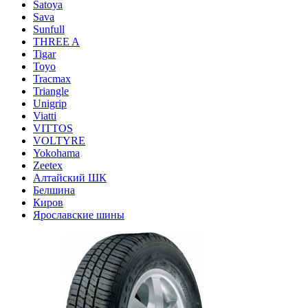
Satoya
Sava
Sunfull
THREE A
Tigar
Toyo
Tracmax
Triangle
Unigrip
Viatti
VITTOS
VOLTYRE
Yokohama
Zeetex
Алтайский ШК
Белшина
Киров
Ярославские шины