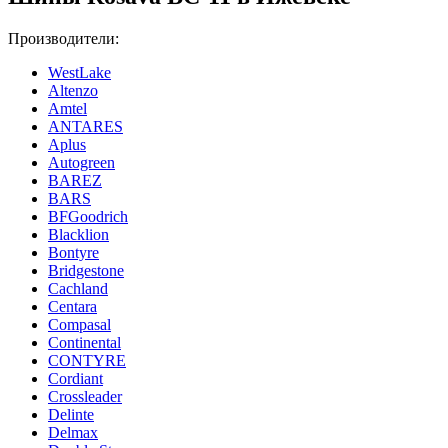
Производители:
WestLake
Altenzo
Amtel
ANTARES
Aplus
Autogreen
BAREZ
BARS
BFGoodrich
Blacklion
Bontyre
Bridgestone
Cachland
Centara
Compasal
Continental
CONTYRE
Cordiant
Crossleader
Delinte
Delmax