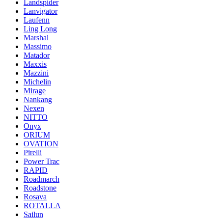
Landspider
Lanvigator
Laufenn
Ling Long
Marshal
Massimo
Matador
Maxxis
Mazzini
Michelin
Mirage
Nankang
Nexen
NITTO
Onyx
ORIUM
OVATION
Pirelli
Power Trac
RAPID
Roadmarch
Roadstone
Rosava
ROTALLA
Sailun