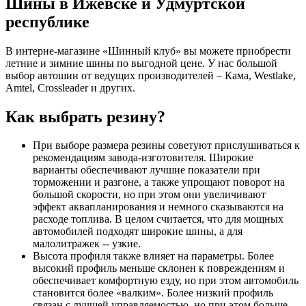
Шины в Ижевске и Удмуртской
республике
В интерне-магазине «Шинный клуб» вы можете приобрести
летние и зимние шины по выгодной цене. У нас большой
выбор автошин от ведущих производителей – Кама, Westlake,
Amtel, Crossleader и других.
Как выбрать резину?
При выборе размера резины советуют прислушиваться к
рекомендациям завода-изготовителя. Широкие
варианты обеспечивают лучшие показатели при
торможении и разгоне, а также упрощают поворот на
большой скорости, но при этом они увеличивают
эффект аквапланирования и немного сказываются на
расходе топлива. В целом считается, что для мощных
автомобилей подходят широкие шины, а для
малолитражек -- узкие.
Высота профиля также влияет на параметры. Более
высокий профиль меньше склонен к повреждениям и
обеспечивает комфортную езду, но при этом автомобиль
становится более «валким». Более низкий профиль
связан с лучшей управляемостью, но при этом больше