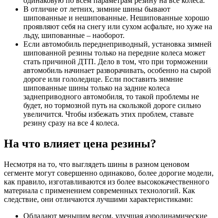
одинаковую по всем параметрам резину на все колеса.
В отличие от летних, зимние шины бывают
шипованные и нешипованные. Нешипованные хорошо
проявляют себя на снегу или сухом асфальте, но хуже на
льду, шипованные – наоборот.
Если автомобиль переднеприводный, установка зимней
шипованной резины только на передние колеса может
стать причиной ДТП. Дело в том, что при торможении
автомобиль начинает разворачивать, особенно на сырой
дороге или гололедице. Если поставить зимние
шипованные шины только на задние колеса
заднеприводного автомобиля, то такой проблемы не
будет, но тормозной путь на скользкой дороге сильно
увеличится. Чтобы избежать этих проблем, ставьте
резину сразу на все 4 колеса.
На что влияет цена резины?
Несмотря на то, что выглядеть шины в разном ценовом
сегменте могут совершенно одинаково, более дорогие модели,
как правило, изготавливаются из более высококачественного
материала с применением современных технологий. Как
следствие, они отличаются лучшими характеристиками:
Обладают меньшим весом, улучшая аэродинамические