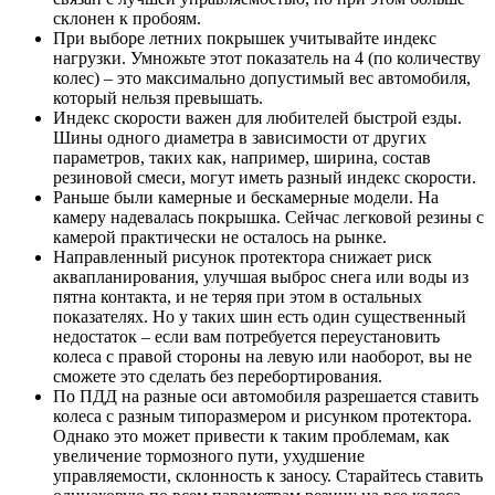
склонен к пробоям.
При выборе летних покрышек учитывайте индекс
нагрузки. Умножьте этот показатель на 4 (по количеству
колес) – это максимально допустимый вес автомобиля,
который нельзя превышать.
Индекс скорости важен для любителей быстрой езды.
Шины одного диаметра в зависимости от других
параметров, таких как, например, ширина, состав
резиновой смеси, могут иметь разный индекс скорости.
Раньше были камерные и бескамерные модели. На
камеру надевалась покрышка. Сейчас легковой резины с
камерой практически не осталось на рынке.
Направленный рисунок протектора снижает риск
аквапланирования, улучшая выброс снега или воды из
пятна контакта, и не теряя при этом в остальных
показателях. Но у таких шин есть один существенный
недостаток – если вам потребуется переустановить
колеса с правой стороны на левую или наоборот, вы не
сможете это сделать без перебортирования.
По ПДД на разные оси автомобиля разрешается ставить
колеса с разным типоразмером и рисунком протектора.
Однако это может привести к таким проблемам, как
увеличение тормозного пути, ухудшение
управляемости, склонность к заносу. Старайтесь ставить