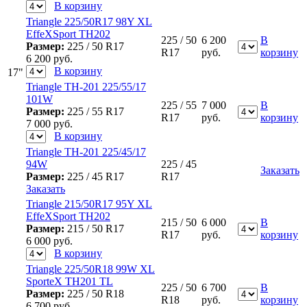
В корзину
Triangle 225/50R17 98Y XL
EffeXSport TH202
225 / 50
6 200
В
Размер:
225 / 50 R17
R17
руб.
корзину
6 200
руб.
В корзину
17"
Triangle ТН-201 225/55/17
101W
225 / 55
7 000
В
Размер:
225 / 55 R17
R17
руб.
корзину
7 000
руб.
В корзину
Triangle ТН-201 225/45/17
94W
225 / 45
Заказать
Размер:
225 / 45 R17
R17
Заказать
Triangle 215/50R17 95Y XL
EffeXSport TH202
215 / 50
6 000
В
Размер:
215 / 50 R17
R17
руб.
корзину
6 000
руб.
В корзину
Triangle 225/50R18 99W XL
SporteX TH201 TL
225 / 50
6 700
В
Размер:
225 / 50 R18
R18
руб.
корзину
6 700
руб.