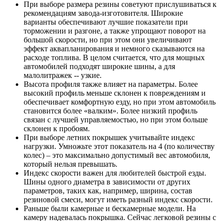
При выборе размера резины советуют прислушиваться к
рекомендациям завода-изготовителя. Широкие
варианты обеспечивают лучшие показатели при
торможении и разгоне, а также упрощают поворот на
большой скорости, но при этом они увеличивают
эффект аквапланирования и немного сказываются на
расходе топлива. В целом считается, что для мощных
автомобилей подходят широкие шины, а для
малолитражек -- узкие.
Высота профиля также влияет на параметры. Более
высокий профиль меньше склонен к повреждениям и
обеспечивает комфортную езду, но при этом автомобиль
становится более «валким». Более низкий профиль
связан с лучшей управляемостью, но при этом больше
склонен к пробоям.
При выборе летних покрышек учитывайте индекс
нагрузки. Умножьте этот показатель на 4 (по количеству
колес) – это максимально допустимый вес автомобиля,
который нельзя превышать.
Индекс скорости важен для любителей быстрой езды.
Шины одного диаметра в зависимости от других
параметров, таких как, например, ширина, состав
резиновой смеси, могут иметь разный индекс скорости.
Раньше были камерные и бескамерные модели. На
камеру надевалась покрышка. Сейчас легковой резины с