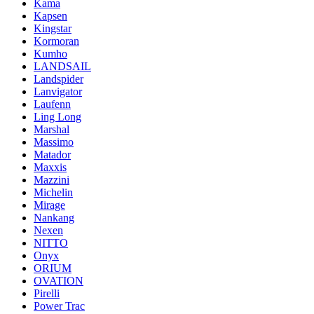
Kama
Kapsen
Kingstar
Kormoran
Kumho
LANDSAIL
Landspider
Lanvigator
Laufenn
Ling Long
Marshal
Massimo
Matador
Maxxis
Mazzini
Michelin
Mirage
Nankang
Nexen
NITTO
Onyx
ORIUM
OVATION
Pirelli
Power Trac