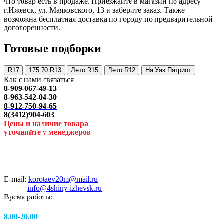
что товар есть в продаже. Приезжайте в магазин по адресу
г.Ижевск, ул. Маяковского, 13 и заберите заказ. Также
возможна бесплатная доставка по городу по предварительной
договоренности.
Готовые подборки
R17
175 70 R13
Лето R15
Лето R12
На Уаз Патриот
Как с нами связаться
8-909-067-49-13
8-963-542-04-30
8-912-750-94-65
8(3412)904-603
Цены и наличие товара
уточняйте у менеджеров
_________________________
E-mail:
korotaev20m@mail.ru
info@4shiny-izhevsk.ru
Время работы:
8.00-20.00