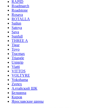
RAPID
Roadmarch
Roadstone
Rosava
ROTALLA
Sailun
Satoya
Sava
Sunfull
THREE A
Tigar
Toyo
Tracmax
Triangle
Unigrip
Viatti
VITTOS
VOLTYRE
Yokohama
Zeetex
Алтайский ШК
Белшина
Киров
Ярославские шины