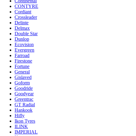
Continental
CONTYRE
Cordiant
Crossleader
Delinte
Delmax
Double Star
Dunlop
Ecovision
Evergreen
Farroad
Firestone
Fortune
General
Gislaved
Goform
Goodride
Goodyear
Greentrac
GT Radial
Hankook
Hifly
Ikon Tyres
ILINK
IMPERIAL