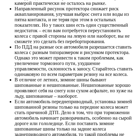
камерой практически не осталось на рынке.
Направленный рисунок протектора снижает риск
аквапланирования, улучшая выброс снега или воды из
пятна контакта, и не теряя при этом в остальных
показателях. Но у таких шин есть один существенный
недостаток – если вам потребуется переустановить
колеса с правой стороны на левую или наоборот, вы не
сможете это сделать без перебортирования.
По ПДД на разные оси автомобиля разрешается ставить
колеса с разным типоразмером и рисунком протектора.
Однако это может привести к таким проблемам, как
увеличение тормозного пути, ухудшение
управляемости, склонность к заносу. Старайтесь ставить
одинаковую по всем параметрам резину на все колеса.
В отличие от летних, зимние шины бывают
шипованные и нешипованные. Нешипованные хорошо
проявляют себя на снегу или сухом асфальте, но хуже на
льду, шипованные – наоборот.
Если автомобиль переднеприводный, установка зимней
шипованной резины только на передние колеса может
стать причиной ДТП. Дело в том, что при торможении
автомобиль начинает разворачивать, особенно на сырой
дороге или гололедице. Если поставить зимние
шипованные шины только на задние колеса
заднеприводного автомобиля, то такой проблемы не