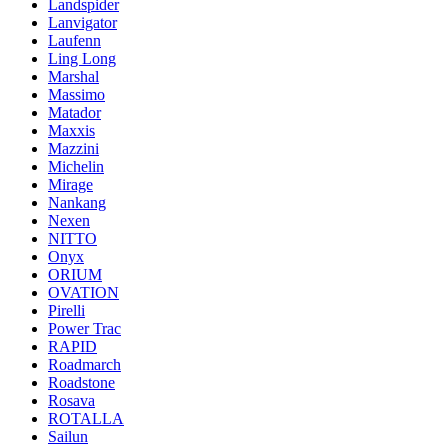
Landspider
Lanvigator
Laufenn
Ling Long
Marshal
Massimo
Matador
Maxxis
Mazzini
Michelin
Mirage
Nankang
Nexen
NITTO
Onyx
ORIUM
OVATION
Pirelli
Power Trac
RAPID
Roadmarch
Roadstone
Rosava
ROTALLA
Sailun