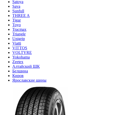
Satoya
Sava
Sunfull
THREE A
Tigar
Toyo
Tracmax
Triangle
Unigrip
Viatti
VITTOS
VOLTYRE
Yokohama
Zeetex
Алтайский ШК
Белшина
Киров
Ярославские шины