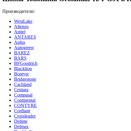
Производители:
WestLake
Altenzo
Amtel
ANTARES
Aplus
Autogreen
BAREZ
BARS
BFGoodrich
Blacklion
Bontyre
Bridgestone
Cachland
Centara
Compasal
Continental
CONTYRE
Cordiant
Crossleader
Delinte
Delmax