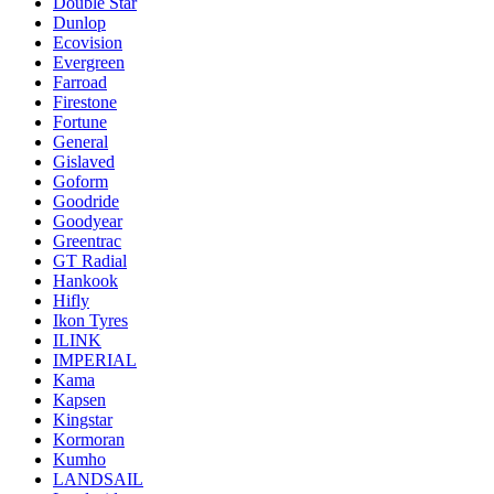
Double Star
Dunlop
Ecovision
Evergreen
Farroad
Firestone
Fortune
General
Gislaved
Goform
Goodride
Goodyear
Greentrac
GT Radial
Hankook
Hifly
Ikon Tyres
ILINK
IMPERIAL
Kama
Kapsen
Kingstar
Kormoran
Kumho
LANDSAIL