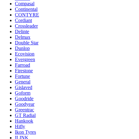
Compasal
Continental
CONTYRE
Cordiant
Crossleader
Delinte
Delmax
Double Star
Dunlop
Ecovision
Evergreen
Farroad
Firestone
Fortune
General
Gislaved
Goform
Goodride
Goodyear
Greentrac
GT Radial
Hankook
Hifly
Ikon Tyres
ILINK