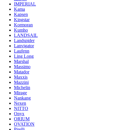
IMPERIAL
Kama
Kapsen
Kingstar
Kormoran
Kumho
LANDSAIL
Landspider
Lanvigator
Laufenn
Ling Long
Marshal
Massimo
Matador
Maxxis
Mazzini
Michelin
Mirage
Nankang
Nexen
NITTO
Onyx
ORIUM
OVATION
Pirelli