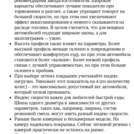
рекомендациям завода-изготовителя. Широкие
варианты обеспечивают лучшие показатели при
торможении и разгоне, а также упрощают поворот на
большой скорости, но при этом они увеличивают
эффект аквапланирования и немного сказываются на
расходе топлива. В целом считается, что для мощных
автомобилей подходят широкие шины, а для
малолитражек -- узкие.
Высота профиля также влияет на параметры. Более
высокий профиль меньше склонен к повреждениям и
обеспечивает комфортную езду, но при этом автомобиль
становится более «валким». Более низкий профиль
связан с лучшей управляемостью, но при этом больше
склонен к пробоям.
При выборе летних покрышек учитывайте индекс
нагрузки. Умножьте этот показатель на 4 (по количеству
колес) – это максимально допустимый вес автомобиля,
который нельзя превышать.
Индекс скорости важен для любителей быстрой езды.
Шины одного диаметра в зависимости от других
параметров, таких как, например, ширина, состав
резиновой смеси, могут иметь разный индекс скорости.
Раньше были камерные и бескамерные модели. На
камеру надевалась покрышка. Сейчас легковой резины с
камерой практически не осталось на рынке.