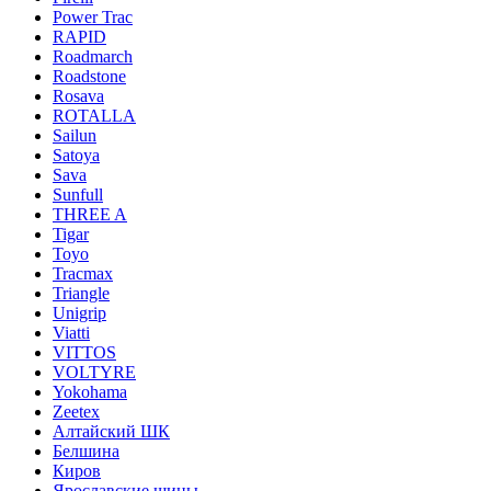
Power Trac
RAPID
Roadmarch
Roadstone
Rosava
ROTALLA
Sailun
Satoya
Sava
Sunfull
THREE A
Tigar
Toyo
Tracmax
Triangle
Unigrip
Viatti
VITTOS
VOLTYRE
Yokohama
Zeetex
Алтайский ШК
Белшина
Киров
Ярославские шины