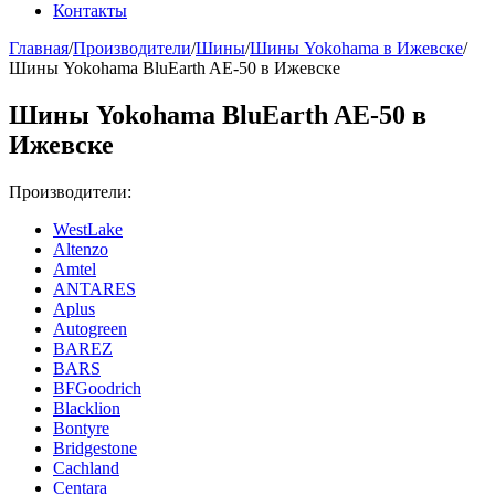
Контакты
Главная
/
Производители
/
Шины
/
Шины Yokohama в Ижевске
/
Шины Yokohama BluEarth AE-50 в Ижевске
Шины Yokohama BluEarth AE-50 в
Ижевске
Производители:
WestLake
Altenzo
Amtel
ANTARES
Aplus
Autogreen
BAREZ
BARS
BFGoodrich
Blacklion
Bontyre
Bridgestone
Cachland
Centara