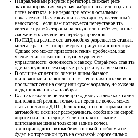
Направленный рисунок протектора снижает риск
аквапланирования, улучшая выброс снега или воды из
пятна контакта, и не теряя при этом в остальных
показателях. Но у таких шин есть один существенный
недостаток – если вам потребуется переустановить
колеса с правой стороны на левую или наоборот, вы не
сможете это сделать без перебортирования.
По ПДД на разные оси автомобиля разрешается ставить
колеса с разным типоразмером и рисунком протектора.
Однако это может привести к таким проблемам, как
увеличение тормозного пути, ухудшение
управляемости, склонность к заносу. Старайтесь ставить
одинаковую по всем параметрам резину на все колеса.
В отличие от летних, зимние шины бывают
шипованные и нешипованные. Нешипованные хорошо
проявляют себя на снегу или сухом асфальте, но хуже на
льду, шипованные – наоборот.
Если автомобиль переднеприводный, установка зимней
шипованной резины только на передние колеса может
стать причиной ДТП. Дело в том, что при торможении
автомобиль начинает разворачивать, особенно на сырой
дороге или гололедице. Если поставить зимние
шипованные шины только на задние колеса
заднеприводного автомобиля, то такой проблемы не
будет, но тормозной путь на скользкой дороге сильно