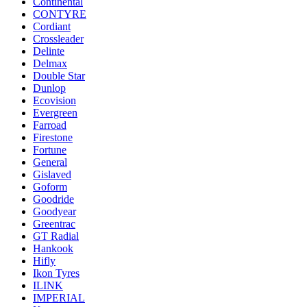
Continental
CONTYRE
Cordiant
Crossleader
Delinte
Delmax
Double Star
Dunlop
Ecovision
Evergreen
Farroad
Firestone
Fortune
General
Gislaved
Goform
Goodride
Goodyear
Greentrac
GT Radial
Hankook
Hifly
Ikon Tyres
ILINK
IMPERIAL