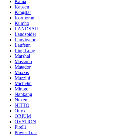
Kama
Kapsen
Kingstar
Kormoran
Kumho
LANDSAIL
Landspider
Lanvigator
Laufenn
Ling Long
Marshal
Massimo
Matador
Maxxis
Mazzini
Michelin
Mirage
Nankang
Nexen
NITTO
Onyx
ORIUM
OVATION
Pirelli
Power Trac