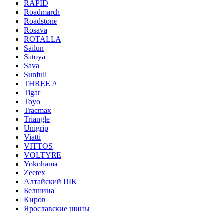
RAPID
Roadmarch
Roadstone
Rosava
ROTALLA
Sailun
Satoya
Sava
Sunfull
THREE A
Tigar
Toyo
Tracmax
Triangle
Unigrip
Viatti
VITTOS
VOLTYRE
Yokohama
Zeetex
Алтайский ШК
Белшина
Киров
Ярославские шины