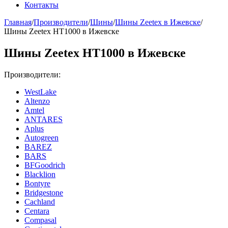
Контакты
Главная
/
Производители
/
Шины
/
Шины Zeetex в Ижевске
/
Шины Zeetex HT1000 в Ижевске
Шины Zeetex HT1000 в Ижевске
Производители:
WestLake
Altenzo
Amtel
ANTARES
Aplus
Autogreen
BAREZ
BARS
BFGoodrich
Blacklion
Bontyre
Bridgestone
Cachland
Centara
Compasal