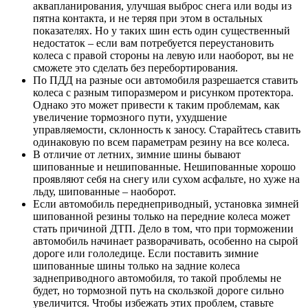
аквапланирования, улучшая выброс снега или воды из
пятна контакта, и не теряя при этом в остальных
показателях. Но у таких шин есть один существенный
недостаток – если вам потребуется переустановить
колеса с правой стороны на левую или наоборот, вы не
сможете это сделать без перебортирования.
По ПДД на разные оси автомобиля разрешается ставить
колеса с разным типоразмером и рисунком протектора.
Однако это может привести к таким проблемам, как
увеличение тормозного пути, ухудшение
управляемости, склонность к заносу. Старайтесь ставить
одинаковую по всем параметрам резину на все колеса.
В отличие от летних, зимние шины бывают
шипованные и нешипованные. Нешипованные хорошо
проявляют себя на снегу или сухом асфальте, но хуже на
льду, шипованные – наоборот.
Если автомобиль переднеприводный, установка зимней
шипованной резины только на передние колеса может
стать причиной ДТП. Дело в том, что при торможении
автомобиль начинает разворачивать, особенно на сырой
дороге или гололедице. Если поставить зимние
шипованные шины только на задние колеса
заднеприводного автомобиля, то такой проблемы не
будет, но тормозной путь на скользкой дороге сильно
увеличится. Чтобы избежать этих проблем, ставьте