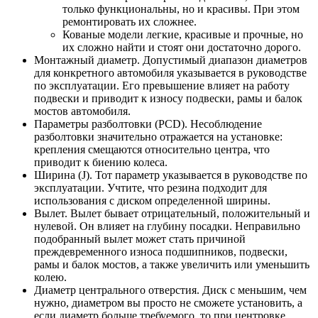
только функциональны, но и красивы. При этом
ремонтировать их сложнее.
Кованые модели легкие, красивые и прочные, но
их сложно найти и стоят они достаточно дорого.
Монтажный диаметр. Допустимый диапазон диаметров
для конкретного автомобиля указывается в руководстве
по эксплуатации. Его превышение влияет на работу
подвески и приводит к износу подвески, рамы и балок
мостов автомобиля.
Параметры разболтовки (PCD). Несоблюдение
разболтовки значительно отражается на установке:
крепления смещаются относительно центра, что
приводит к биению колеса.
Ширина (J). Тот параметр указывается в руководстве по
эксплуатации. Учтите, что резина подходит для
использования с диском определенной ширины.
Вылет. Вылет бывает отрицательный, положительный и
нулевой. Он влияет на глубину посадки. Неправильно
подобранный вылет может стать причиной
преждевременного износа подшипников, подвески,
рамы и балок мостов, а также увеличить или уменьшить
колею.
Диаметр центрального отверстия. Диск с меньшим, чем
нужно, диаметром вы просто не сможете установить, а
если диаметр больше требуемого, то при центровке